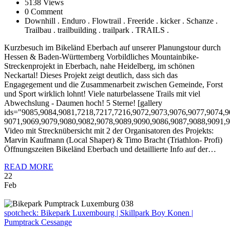
5138 Views
0 Comment
Downhill . Enduro . Flowtrail . Freeride . kicker . Schanze .
Trailbau . trailbuilding . trailpark . TRAILS .
Kurzbesuch im Bikeländ Eberbach auf unserer Planungstour durch
Hessen & Baden-Württemberg Vorbildliches Mountainbike-
Streckenprojekt in Eberbach, nahe Heidelberg, im schönen
Neckartal! Dieses Projekt zeigt deutlich, dass sich das
Engagegement und die Zusammenarbeit zwischen Gemeinde, Forst
und Sport wirklich lohnt! Viele naturbelassene Trails mit viel
Abwechslung - Daumen hoch! 5 Sterne! [gallery
ids="9085,9084,9081,7218,7217,7216,9072,9073,9076,9077,9074,9
9071,9069,9079,9080,9082,9078,9089,9090,9086,9087,9088,9091,9
Video mit Strecknübersicht mit 2 der Organisatoren des Projekts:
Marvin Kaufmann (Local Shaper) & Timo Bracht (Triathlon- Profi)
Öffnungszeiten Bikeländ Eberbach und detaillierte Info auf der…
READ MORE
22
Feb
spotcheck:
Bikepark Luxembourg | Skillpark Boy Konen |
Pumptrack Cessange