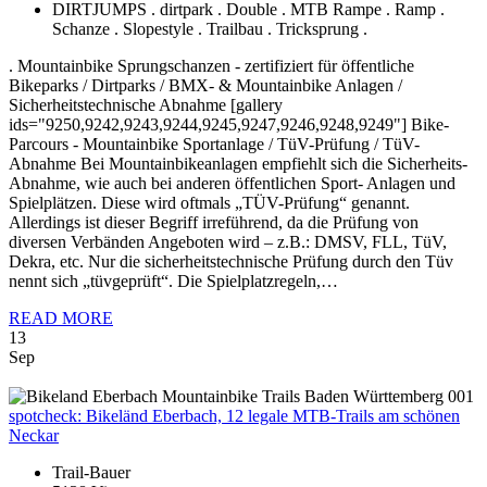
DIRTJUMPS . dirtpark . Double . MTB Rampe . Ramp .
Schanze . Slopestyle . Trailbau . Tricksprung .
. Mountainbike Sprungschanzen - zertifiziert für öffentliche
Bikeparks / Dirtparks / BMX- & Mountainbike Anlagen /
Sicherheitstechnische Abnahme [gallery
ids="9250,9242,9243,9244,9245,9247,9246,9248,9249"] Bike-
Parcours - Mountainbike Sportanlage / TüV-Prüfung / TüV-
Abnahme Bei Mountainbikeanlagen empfiehlt sich die Sicherheits-
Abnahme, wie auch bei anderen öffentlichen Sport- Anlagen und
Spielplätzen. Diese wird oftmals „TÜV-Prüfung“ genannt.
Allerdings ist dieser Begriff irreführend, da die Prüfung von
diversen Verbänden Angeboten wird – z.B.: DMSV, FLL, TüV,
Dekra, etc. Nur die sicherheitstechnische Prüfung durch den Tüv
nennt sich „tüvgeprüft“. Die Spielplatzregeln,…
READ MORE
13
Sep
spotcheck:
Bikeländ Eberbach, 12 legale MTB-Trails am schönen
Neckar
Trail-Bauer