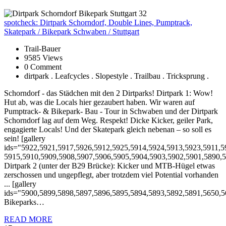
spotcheck:
Dirtpark Schorndorf, Double Lines, Pumptrack,
Skatepark / Bikepark Schwaben / Stuttgart
Trail-Bauer
9585 Views
0 Comment
dirtpark . Leafcycles . Slopestyle . Trailbau . Tricksprung .
Schorndorf - das Städchen mit den 2 Dirtparks! Dirtpark 1: Wow!
Hut ab, was die Locals hier gezaubert haben. Wir waren auf
Pumptrack- & Bikepark- Bau - Tour in Schwaben und der Dirtpark
Schorndorf lag auf dem Weg. Respekt! Dicke Kicker, geiler Park,
engagierte Locals! Und der Skatepark gleich nebenan – so soll es
sein! [gallery
ids="5922,5921,5917,5926,5912,5925,5914,5924,5913,5923,5911,5
5915,5910,5909,5908,5907,5906,5905,5904,5903,5902,5901,5890,5
Dirtpark 2 (unter der B29 Brücke): Kicker und MTB-Hügel etwas
zerschossen und ungepflegt, aber trotzdem viel Potential vorhanden
... [gallery
ids="5900,5899,5898,5897,5896,5895,5894,5893,5892,5891,5650,5
Bikeparks…
READ MORE