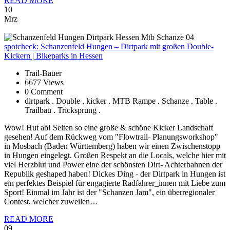
READ MORE
10
Mrz
spotcheck:
Schanzenfeld Hungen – Dirtpark mit großen Double-
Kickern | Bikeparks in Hessen
Trail-Bauer
6677 Views
0 Comment
dirtpark . Double . kicker . MTB Rampe . Schanze . Table .
Trailbau . Tricksprung .
Wow! Hut ab! Selten so eine große & schöne Kicker Landschaft
gesehen! Auf dem Rückweg vom "Flowtrail- Planungsworkshop"
in Mosbach (Baden Württemberg) haben wir einen Zwischenstopp
in Hungen eingelegt. Großen Respekt an die Locals, welche hier mit
viel Herzblut und Power eine der schönsten Dirt- Achterbahnen der
Republik geshaped haben! Dickes Ding - der Dirtpark in Hungen ist
ein perfektes Beispiel für engagierte Radfahrer_innen mit Liebe zum
Sport! Einmal im Jahr ist der "Schanzen Jam", ein überregionaler
Contest, welcher zuweilen…
READ MORE
09