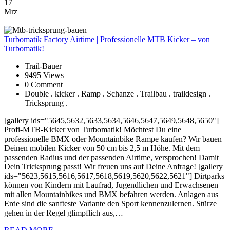
17
Mrz
Turbomatik
Factory Airtime | Professionelle MTB Kicker – von
Turbomatik!
Trail-Bauer
9495 Views
0 Comment
Double . kicker . Ramp . Schanze . Trailbau . traildesign .
Tricksprung .
[gallery ids="5645,5632,5633,5634,5646,5647,5649,5648,5650"]
Profi-MTB-Kicker von Turbomatik! Möchtest Du eine
professionelle BMX oder Mountainbike Rampe kaufen? Wir bauen
Deinen mobilen Kicker von 50 cm bis 2,5 m Höhe. Mit dem
passenden Radius und der passenden Airtime, versprochen! Damit
Dein Tricksprung passt! Wir freuen uns auf Deine Anfrage! [gallery
ids="5623,5615,5616,5617,5618,5619,5620,5622,5621"] Dirtparks
können von Kindern mit Laufrad, Jugendlichen und Erwachsenen
mit allen Mountainbikes und BMX befahren werden. Anlagen aus
Erde sind die sanfteste Variante den Sport kennenzulernen. Stürze
gehen in der Regel glimpflich aus,…