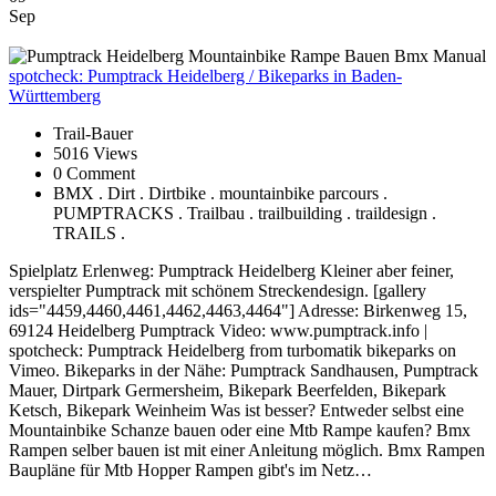
Sep
spotcheck:
Pumptrack Heidelberg / Bikeparks in Baden-
Württemberg
Trail-Bauer
5016 Views
0 Comment
BMX . Dirt . Dirtbike . mountainbike parcours .
PUMPTRACKS . Trailbau . trailbuilding . traildesign .
TRAILS .
Spielplatz Erlenweg: Pumptrack Heidelberg Kleiner aber feiner,
verspielter Pumptrack mit schönem Streckendesign. [gallery
ids="4459,4460,4461,4462,4463,4464"] Adresse: Birkenweg 15,
69124 Heidelberg Pumptrack Video: www.pumptrack.info |
spotcheck: Pumptrack Heidelberg from turbomatik bikeparks on
Vimeo. Bikeparks in der Nähe: Pumptrack Sandhausen, Pumptrack
Mauer, Dirtpark Germersheim, Bikepark Beerfelden, Bikepark
Ketsch, Bikepark Weinheim Was ist besser? Entweder selbst eine
Mountainbike Schanze bauen oder eine Mtb Rampe kaufen? Bmx
Rampen selber bauen ist mit einer Anleitung möglich. Bmx Rampen
Baupläne für Mtb Hopper Rampen gibt's im Netz…