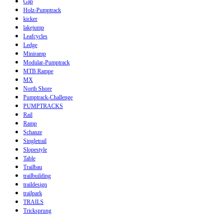
Gap
Holz-Pumptrack
kicker
lakejump
Leafcycles
Ledge
Miniramp
Modular-Pumptrack
MTB Rampe
MX
North Shore
Pumptrack-Challenge
PUMPTRACKS
Rail
Ramp
Schanze
Singletrail
Slopestyle
Table
Trailbau
trailbuilding
traildesign
trailpark
TRAILS
Tricksprung