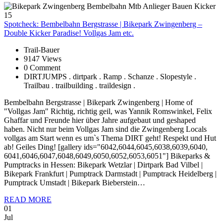
Spotcheck:
Bembelbahn Bergstrasse | Bikepark Zwingenberg –
Double Kicker Paradise! Vollgas Jam etc.
Trail-Bauer
9147 Views
0 Comment
DIRTJUMPS . dirtpark . Ramp . Schanze . Slopestyle .
Trailbau . trailbuilding . traildesign .
Bembelbahn Bergstrasse | Bikepark Zwingenberg | Home of
"Vollgas Jam" Richtig, richtig geil, was Yannik Romswinkel, Felix
Ghaffar und Freunde hier über Jahre aufgebaut und geshaped
haben. Nicht nur beim Vollgas Jam sind die Zwingenberg Locals
vollgas am Start wenn es um`s Thema DIRT geht! Respekt und Hut
ab! Geiles Ding! [gallery ids="6042,6044,6045,6038,6039,6040,
6041,6046,6047,6048,6049,6050,6052,6053,6051"] Bikeparks &
Pumptracks in Hessen: Bikepark Wetzlar | Dirtpark Bad Vilbel |
Bikepark Frankfurt | Pumptrack Darmstadt | Pumptrack Heidelberg |
Pumptrack Umstadt | Bikepark Bieberstein…
READ MORE
01
Jul