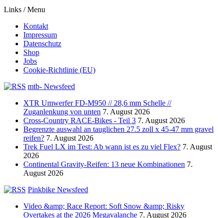
Links / Menu
Kontakt
Impressum
Datenschutz
Shop
Jobs
Cookie-Richtlinie (EU)
mtb- Newsfeed
XTR Umwerfer FD-M950 // 28,6 mm Schelle //
Zuganlenkung von unten
7. August 2026
Cross-Country RACE-Bikes - Teil 3
7. August 2026
Begrenzte auswahl an tauglichen 27.5 zoll x 45-47 mm gravel
reifen?
7. August 2026
Trek Fuel LX im Test: Ab wann ist es zu viel Flex?
7. August
2026
Continental Gravity-Reifen: 13 neue Kombinationen
7.
August 2026
Pinkbike Newsfeed
Video &amp; Race Report: Soft Snow &amp; Risky
Overtakes at the 2026 Megavalanche
7. August 2026