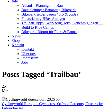
Info
Ablauf – Planung und Bau
Bauanleitung / Bauantrag Bikepark
Bikepark selber bauen / pro & contra
Finanzierung Bike- Anlagen
Trailbau Tipps | Werkzeug, Jobs, Genehmigungen …
Build to Ride Camps
Bikepark: Biotop für Flora & Fauna
News
Shop
Kontakt
Kontakt
Über uns
Impressum
Jobs
Posts Tagged ‘Trailbau’
25
Mrz
Cyclingworld
Europe – Cyclocross Offroad Parcours, Teststrecke
Fahrradmesse