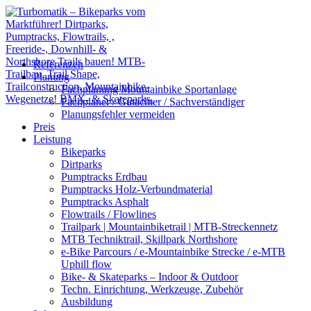
Referenzen
Planung
Fachplanung Mountainbike Sportanlage
Fachplaner / Gutachter / Sachverständiger
Planungsfehler vermeiden
Preis
Leistung
Bikeparks
Dirtparks
Pumptracks Erdbau
Pumptracks Holz-Verbundmaterial
Pumptracks Asphalt
Flowtrails / Flowlines
Trailpark | Mountainbiketrail | MTB-Streckennetz
MTB Techniktrail, Skillpark Northshore
e-Bike Parcours / e-Mountainbike Strecke / e-MTB
Uphill flow
Bike- & Skateparks – Indoor & Outdoor
Techn. Einrichtung, Werkzeuge, Zubehör
Ausbildung