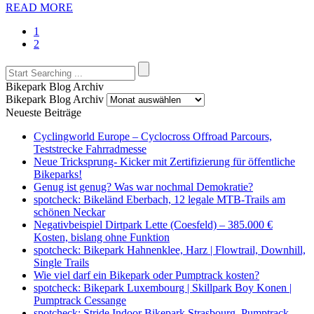
READ MORE
1
2
Bikepark Blog Archiv
Bikepark Blog Archiv
Neueste Beiträge
Cyclingworld Europe – Cyclocross Offroad Parcours,
Teststrecke Fahrradmesse
Neue Tricksprung- Kicker mit Zertifizierung für öffentliche
Bikeparks!
Genug ist genug? Was war nochmal Demokratie?
spotcheck: Bikeländ Eberbach, 12 legale MTB-Trails am
schönen Neckar
Negativbeispiel Dirtpark Lette (Coesfeld) – 385.000 €
Kosten, bislang ohne Funktion
spotcheck: Bikepark Hahnenklee, Harz | Flowtrail, Downhill,
Single Trails
Wie viel darf ein Bikepark oder Pumptrack kosten?
spotcheck: Bikepark Luxembourg | Skillpark Boy Konen |
Pumptrack Cessange
spotcheck: Stride Indoor Bikepark Strasbourg, Pumptrack,