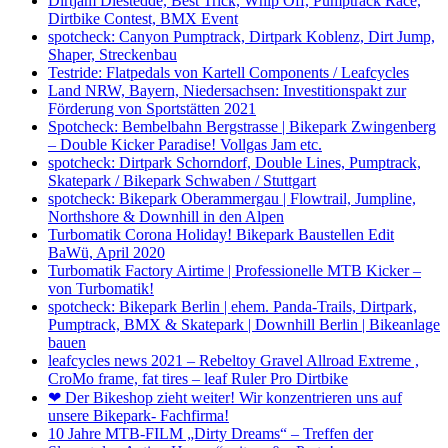
Dirtjam Diestedde, Best Trick, Whip Off, Pumptrack Race,
Dirtbike Contest, BMX Event
spotcheck: Canyon Pumptrack, Dirtpark Koblenz, Dirt Jump,
Shaper, Streckenbau
Testride: Flatpedals von Kartell Components / Leafcycles
Land NRW, Bayern, Niedersachsen: Investitionspakt zur
Förderung von Sportstätten 2021
Spotcheck: Bembelbahn Bergstrasse | Bikepark Zwingenberg
– Double Kicker Paradise! Vollgas Jam etc.
spotcheck: Dirtpark Schorndorf, Double Lines, Pumptrack,
Skatepark / Bikepark Schwaben / Stuttgart
spotcheck: Bikepark Oberammergau | Flowtrail, Jumpline,
Northshore & Downhill in den Alpen
Turbomatik Corona Holiday! Bikepark Baustellen Edit
BaWü, April 2020
Turbomatik Factory Airtime | Professionelle MTB Kicker –
von Turbomatik!
spotcheck: Bikepark Berlin | ehem. Panda-Trails, Dirtpark,
Pumptrack, BMX & Skatepark | Downhill Berlin | Bikeanlage
bauen
leafcycles news 2021 – Rebeltoy Gravel Allroad Extreme ,
CroMo frame, fat tires – leaf Ruler Pro Dirtbike
❤ Der Bikeshop zieht weiter! Wir konzentrieren uns auf
unsere Bikepark- Fachfirma!
10 Jahre MTB-FILM „Dirty Dreams“ – Treffen der