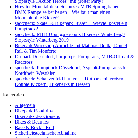
Slopestyle „Action Heroes“ mit großer Party!
How to: Mountainbike Schanze / MTB Sprung bauen –
BMX Rampe selber bauen – Wie baut man einen
Mountainbike Kicker?
spotcheck: Skate- & Bikepark Füssen – Wieviel kostet ein
Pumptrack?
spotcheck: MTB Übungsparcours Bikepark Winterberg /
Slopestyle Winterberg 2019
Bikepark Workshop Anröchte mit Matthias Dettki, Daniel
Rall & Tim Monforte
Dirtpark Düsseldorf, Dirtjumps, Pumptrack, MTB-Offroad &
Radcross
spotcheck: Pumptrack Düsseldorf, Asphalt-Pumptracks in
Nordrhein-Westfalen
spotcheck: Schanzenfeld Hungen – Dirtpark mit großen
Double-Kickern | Bikeparks in Hessen
Kategorien
Allgemein
Bikepark Roadtrips
Bikeparks des Grauens
Bikes & Beauties
Race & Rock'n'Roll
Sicherheitstechnische Abnahme