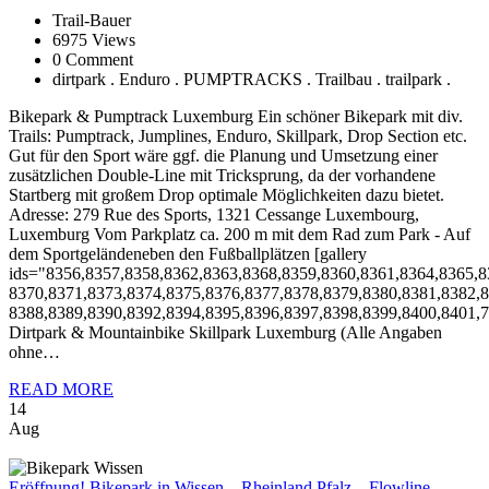
Trail-Bauer
6975 Views
0 Comment
dirtpark . Enduro . PUMPTRACKS . Trailbau . trailpark .
Bikepark & Pumptrack Luxemburg Ein schöner Bikepark mit div.
Trails: Pumptrack, Jumplines, Enduro, Skillpark, Drop Section etc.
Gut für den Sport wäre ggf. die Planung und Umsetzung einer
zusätzlichen Double-Line mit Tricksprung, da der vorhandene
Startberg mit großem Drop optimale Möglichkeiten dazu bietet.
Adresse: 279 Rue des Sports, 1321 Cessange Luxembourg,
Luxemburg Vom Parkplatz ca. 200 m mit dem Rad zum Park - Auf
dem Sportgeländeneben den Fußballplätzen [gallery
ids="8356,8357,8358,8362,8363,8368,8359,8360,8361,8364,8365,8
8370,8371,8373,8374,8375,8376,8377,8378,8379,8380,8381,8382,8
8388,8389,8390,8392,8394,8395,8396,8397,8398,8399,8400,8401,7
Dirtpark & Mountainbike Skillpark Luxemburg (Alle Angaben
ohne…
READ MORE
14
Aug
Eröffnung!
Bikepark in Wissen – Rheinland Pfalz – Flowline,