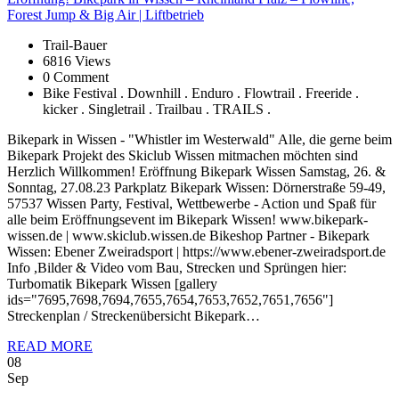
Forest Jump & Big Air | Liftbetrieb
Trail-Bauer
6816 Views
0 Comment
Bike Festival . Downhill . Enduro . Flowtrail . Freeride .
kicker . Singletrail . Trailbau . TRAILS .
Bikepark in Wissen - "Whistler im Westerwald" Alle, die gerne beim
Bikepark Projekt des Skiclub Wissen mitmachen möchten sind
Herzlich Willkommen! Eröffnung Bikepark Wissen Samstag, 26. &
Sonntag, 27.08.23 Parkplatz Bikepark Wissen: Dörnerstraße 59-49,
57537 Wissen Party, Festival, Wettbewerbe - Action und Spaß für
alle beim Eröffnungsevent im Bikepark Wissen! www.bikepark-
wissen.de | www.skiclub.wissen.de Bikeshop Partner - Bikepark
Wissen: Ebener Zweiradsport | https://www.ebener-zweiradsport.de
Info ,Bilder & Video vom Bau, Strecken und Sprüngen hier:
Turbomatik Bikepark Wissen [gallery
ids="7695,7698,7694,7655,7654,7653,7652,7651,7656"]
Streckenplan / Streckenübersicht Bikepark…
READ MORE
08
Sep