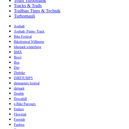
Team Turbomatik
Tracks & Trails
Trailbau Tipps & Technik
Turbomauli
Asphalt
Asphalt- Pump- Track
Bike Festival
Bikefestival Willingen
bikepark winterberg
BMX
Bowl
Box
Dirt
Dirtbike
DIRTJUMPS
dirtmasters festival
dirtpark
Double
Downhill
e-Bike Parcours
Enduro
Flowtrail
Freeride
Funbox