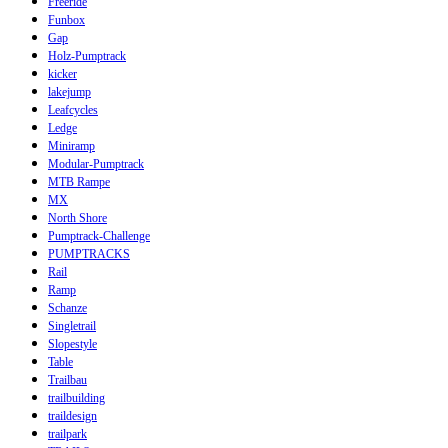
Freeride
Funbox
Gap
Holz-Pumptrack
kicker
lakejump
Leafcycles
Ledge
Miniramp
Modular-Pumptrack
MTB Rampe
MX
North Shore
Pumptrack-Challenge
PUMPTRACKS
Rail
Ramp
Schanze
Singletrail
Slopestyle
Table
Trailbau
trailbuilding
traildesign
trailpark