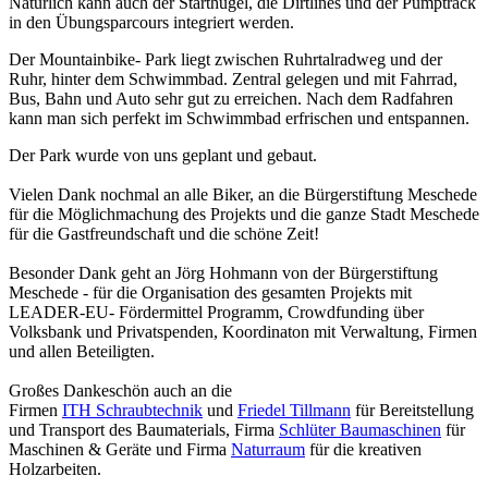
Natürlich kann auch der Starthügel, die Dirtlines und der Pumptrack
in den Übungsparcours integriert werden.
Der Mountainbike- Park liegt zwischen Ruhrtalradweg und der
Ruhr, hinter dem Schwimmbad. Zentral gelegen und mit Fahrrad,
Bus, Bahn und Auto sehr gut zu erreichen. Nach dem Radfahren
kann man sich perfekt im Schwimmbad erfrischen und entspannen.
Der Park wurde von uns geplant und gebaut.
Vielen Dank nochmal an alle Biker, an die Bürgerstiftung Meschede
für die Möglichmachung des Projekts und die ganze Stadt Meschede
für die Gastfreundschaft und die schöne Zeit!
Besonder Dank geht an Jörg Hohmann von der Bürgerstiftung
Meschede - für die Organisation des gesamten Projekts mit
LEADER-EU- Fördermittel Programm, Crowdfunding über
Volksbank und Privatspenden, Koordinaton mit Verwaltung, Firmen
und allen Beteiligten.
Großes Dankeschön auch an die
Firmen
ITH Schraubtechnik
und
Friedel Tillmann
für Bereitstellung
und Transport des Baumaterials, Firma
Schlüter Baumaschinen
für
Maschinen & Geräte und Firma
Naturraum
für die kreativen
Holzarbeiten.