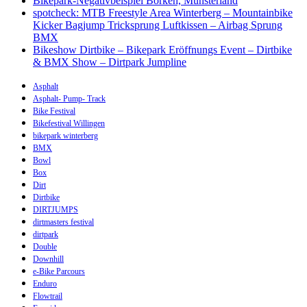
Bikepark-Negativbeispiel Borken, Münsterland
spotcheck: MTB Freestyle Area Winterberg – Mountainbike
Kicker Bagjump Tricksprung Luftkissen – Airbag Sprung
BMX
Bikeshow Dirtbike – Bikepark Eröffnungs Event – Dirtbike
& BMX Show – Dirtpark Jumpline
Asphalt
Asphalt- Pump- Track
Bike Festival
Bikefestival Willingen
bikepark winterberg
BMX
Bowl
Box
Dirt
Dirtbike
DIRTJUMPS
dirtmasters festival
dirtpark
Double
Downhill
e-Bike Parcours
Enduro
Flowtrail