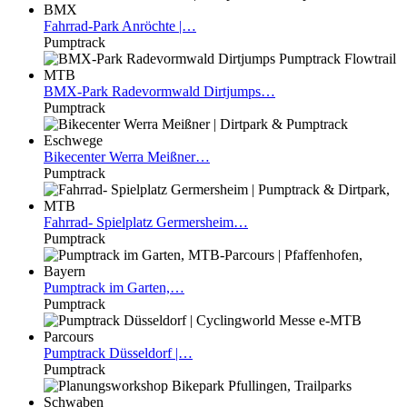
Fahrrad-Park
Anröchte |…
Pumptrack
BMX-Park
Radevormwald Dirtjumps…
Pumptrack
Bikecenter
Werra Meißner…
Pumptrack
Fahrrad-
Spielplatz Germersheim…
Pumptrack
Pumptrack
im Garten,…
Pumptrack
Pumptrack
Düsseldorf |…
Pumptrack