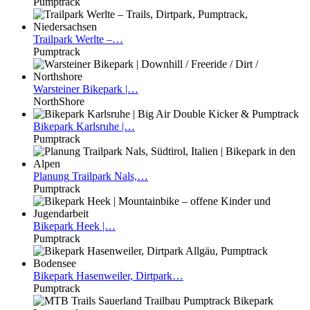
Pumptrack
Trailpark
Werlte –…
Pumptrack
Warsteiner
Bikepark |…
NorthShore
Bikepark
Karlsruhe |…
Pumptrack
Planung
Trailpark Nals,…
Pumptrack
Bikepark
Heek |…
Pumptrack
Bikepark
Hasenweiler, Dirtpark…
Pumptrack