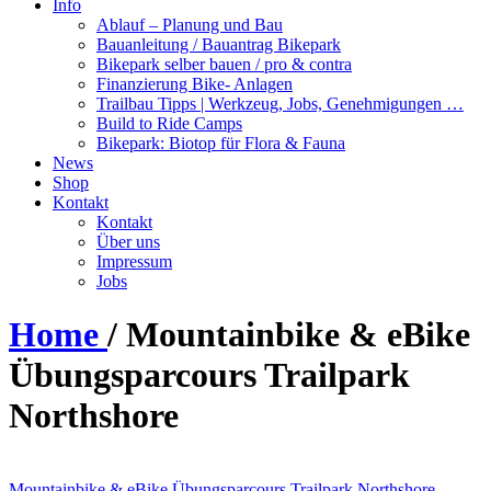
Info
Ablauf – Planung und Bau
Bauanleitung / Bauantrag Bikepark
Bikepark selber bauen / pro & contra
Finanzierung Bike- Anlagen
Trailbau Tipps | Werkzeug, Jobs, Genehmigungen …
Build to Ride Camps
Bikepark: Biotop für Flora & Fauna
News
Shop
Kontakt
Kontakt
Über uns
Impressum
Jobs
Home
/
Mountainbike & eBike
Übungsparcours Trailpark
Northshore
Mountainbike
& eBike Übungsparcours Trailpark Northshore