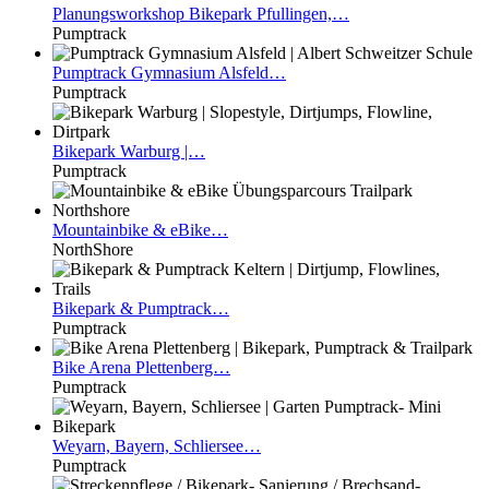
Planungsworkshop
Bikepark Pfullingen,…
Pumptrack
Pumptrack
Gymnasium Alsfeld…
Pumptrack
Bikepark
Warburg |…
Pumptrack
Mountainbike
& eBike…
NorthShore
Bikepark
& Pumptrack…
Pumptrack
Bike
Arena Plettenberg…
Pumptrack
Weyarn,
Bayern, Schliersee…
Pumptrack