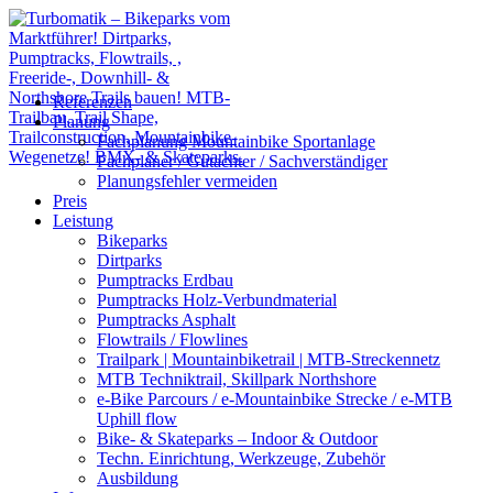
Referenzen
Planung
Fachplanung Mountainbike Sportanlage
Fachplaner / Gutachter / Sachverständiger
Planungsfehler vermeiden
Preis
Leistung
Bikeparks
Dirtparks
Pumptracks Erdbau
Pumptracks Holz-Verbundmaterial
Pumptracks Asphalt
Flowtrails / Flowlines
Trailpark | Mountainbiketrail | MTB-Streckennetz
MTB Techniktrail, Skillpark Northshore
e-Bike Parcours / e-Mountainbike Strecke / e-MTB
Uphill flow
Bike- & Skateparks – Indoor & Outdoor
Techn. Einrichtung, Werkzeuge, Zubehör
Ausbildung