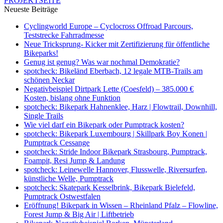
PROJEKTSEITE
Neueste Beiträge
Cyclingworld Europe – Cyclocross Offroad Parcours,
Teststrecke Fahrradmesse
Neue Tricksprung- Kicker mit Zertifizierung für öffentliche
Bikeparks!
Genug ist genug? Was war nochmal Demokratie?
spotcheck: Bikeländ Eberbach, 12 legale MTB-Trails am
schönen Neckar
Negativbeispiel Dirtpark Lette (Coesfeld) – 385.000 €
Kosten, bislang ohne Funktion
spotcheck: Bikepark Hahnenklee, Harz | Flowtrail, Downhill,
Single Trails
Wie viel darf ein Bikepark oder Pumptrack kosten?
spotcheck: Bikepark Luxembourg | Skillpark Boy Konen |
Pumptrack Cessange
spotcheck: Stride Indoor Bikepark Strasbourg, Pumptrack,
Foampit, Resi Jump & Landung
spotcheck: Leinewelle Hannover, Flusswelle, Riversurfen,
künstliche Welle, Pumptrack
spotcheck: Skatepark Kesselbrink, Bikepark Bielefeld,
Pumptrack Ostwestfalen
Eröffnung! Bikepark in Wissen – Rheinland Pfalz – Flowline,
Forest Jump & Big Air | Liftbetrieb