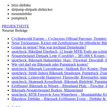
bmx-dirtbike
dirtjump-dirtpark-dirtkicker
mountainbike
pumptrack
PROJEKTSEITE
Neueste Beiträge
Cyclingworld Europe – Cyclocross Offroad Parcours, Teststre
Neue Tricksprung- Kicker mit Zertifizierung für öffentliche Bi
Genug ist genug? Was war nochmal Demokratie?
spotcheck: Bikeländ Eberbach, 12 legale MTB-Trails am schö
Negativbeispiel Dirtpark Lette (Coesfeld) – 385.000 € Kosten,
spotcheck: Bikepark Hahnenklee, Harz | Flowtrail, Downhill, S
Wie viel darf ein Bikepark oder Pumptrack kosten?
spotcheck: Bikepark Luxembourg | Skillpark Boy Konen | Pu
spotcheck: Stride Indoor Bikepark Strasbourg, Pumptrack, Fo
spotcheck: Leinewelle Hannover, Flusswelle, Riversurfen, kün
spotcheck: Skatepark Kesselbrink, Bikepark Bielefeld, Pumptr
Eröffnung! Bikepark in Wissen – Rheinland Pfalz – Flowline, F
Bikepark-Negativbeispiel Borken, Münsterland
spotcheck: MTB Freestyle Area Winterberg – Mountainbike K
Bikeshow Dirtbike – Bikepark Eröffnungs Event – Dirtbike 