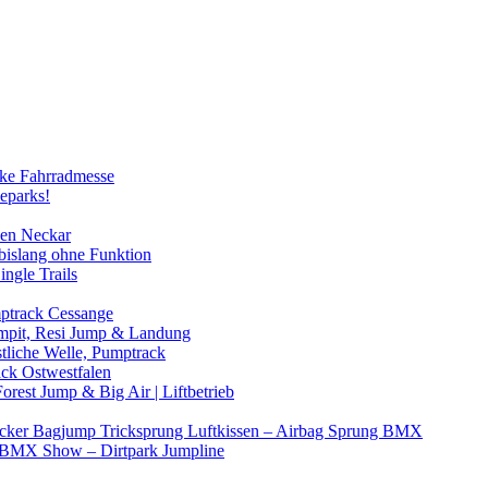
cke Fahrradmesse
keparks!
nen Neckar
 bislang ohne Funktion
ingle Trails
mptrack Cessange
ampit, Resi Jump & Landung
stliche Welle, Pumptrack
ack Ostwestfalen
orest Jump & Big Air | Liftbetrieb
icker Bagjump Tricksprung Luftkissen – Airbag Sprung BMX
& BMX Show – Dirtpark Jumpline