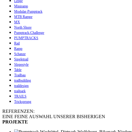
Ledge
Miniramp
Modular-Pumptrack
MTB Rampe
MX
North Shore
Pumptrack-Challenge
PUMPTRACKS
Rail
Ramp
Schanze
Singletrail
Slopestyle
Table
Trailbau
trailbuilding
traildesign
trailpark
TRAILS
Tricksprung
REFERENZEN:
EINE FEINE AUSWAHL UNSERER BISHERIGEN
PROJEKTE