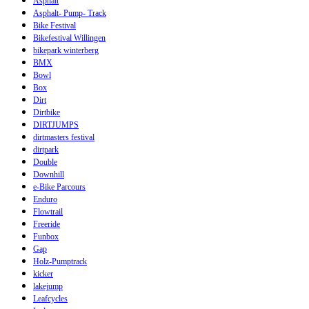
Asphalt
Asphalt- Pump- Track
Bike Festival
Bikefestival Willingen
bikepark winterberg
BMX
Bowl
Box
Dirt
Dirtbike
DIRTJUMPS
dirtmasters festival
dirtpark
Double
Downhill
e-Bike Parcours
Enduro
Flowtrail
Freeride
Funbox
Gap
Holz-Pumptrack
kicker
lakejump
Leafcycles