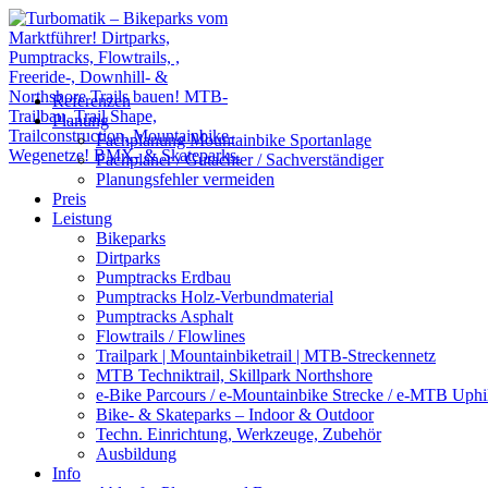
Referenzen
Planung
Fachplanung Mountainbike Sportanlage
Fachplaner / Gutachter / Sachverständiger
Planungsfehler vermeiden
Preis
Leistung
Bikeparks
Dirtparks
Pumptracks Erdbau
Pumptracks Holz-Verbundmaterial
Pumptracks Asphalt
Flowtrails / Flowlines
Trailpark | Mountainbiketrail | MTB-Streckennetz
MTB Techniktrail, Skillpark Northshore
e-Bike Parcours / e-Mountainbike Strecke / e-MTB Uphil
Bike- & Skateparks – Indoor & Outdoor
Techn. Einrichtung, Werkzeuge, Zubehör
Ausbildung
Info