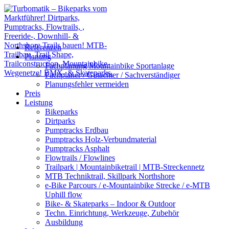
Referenzen
Planung
Fachplanung Mountainbike Sportanlage
Fachplaner / Gutachter / Sachverständiger
Planungsfehler vermeiden
Preis
Leistung
Bikeparks
Dirtparks
Pumptracks Erdbau
Pumptracks Holz-Verbundmaterial
Pumptracks Asphalt
Flowtrails / Flowlines
Trailpark | Mountainbiketrail | MTB-Streckennetz
MTB Techniktrail, Skillpark Northshore
e-Bike Parcours / e-Mountainbike Strecke / e-MTB
Uphill flow
Bike- & Skateparks – Indoor & Outdoor
Techn. Einrichtung, Werkzeuge, Zubehör
Ausbildung