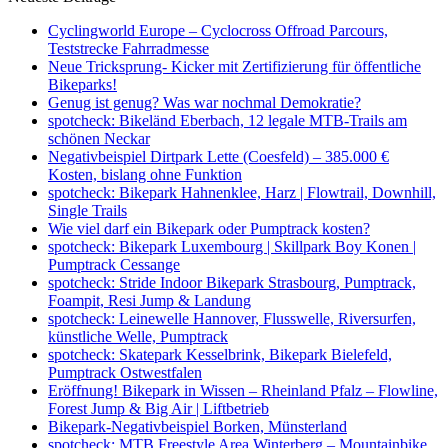
Cyclingworld Europe – Cyclocross Offroad Parcours,
Teststrecke Fahrradmesse
Neue Tricksprung- Kicker mit Zertifizierung für öffentliche
Bikeparks!
Genug ist genug? Was war nochmal Demokratie?
spotcheck: Bikeländ Eberbach, 12 legale MTB-Trails am
schönen Neckar
Negativbeispiel Dirtpark Lette (Coesfeld) – 385.000 €
Kosten, bislang ohne Funktion
spotcheck: Bikepark Hahnenklee, Harz | Flowtrail, Downhill,
Single Trails
Wie viel darf ein Bikepark oder Pumptrack kosten?
spotcheck: Bikepark Luxembourg | Skillpark Boy Konen |
Pumptrack Cessange
spotcheck: Stride Indoor Bikepark Strasbourg, Pumptrack,
Foampit, Resi Jump & Landung
spotcheck: Leinewelle Hannover, Flusswelle, Riversurfen,
künstliche Welle, Pumptrack
spotcheck: Skatepark Kesselbrink, Bikepark Bielefeld,
Pumptrack Ostwestfalen
Eröffnung! Bikepark in Wissen – Rheinland Pfalz – Flowline,
Forest Jump & Big Air | Liftbetrieb
Bikepark-Negativbeispiel Borken, Münsterland
spotcheck: MTB Freestyle Area Winterberg – Mountainbike