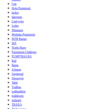
Gap
Holz-Pumptrack
kicker
lakejump
Leafcycles
Ledge
Miniramp
Modular-Pumptrack
MTB Rampe
MX
North Shore
Pumptrack-Challenge
PUMPTRACKS
Rail
Ramp
Schanze
Singletrail
Slopestyle
Table
Trailbau
trailbuilding
traildesign
trailpark
TRAILS