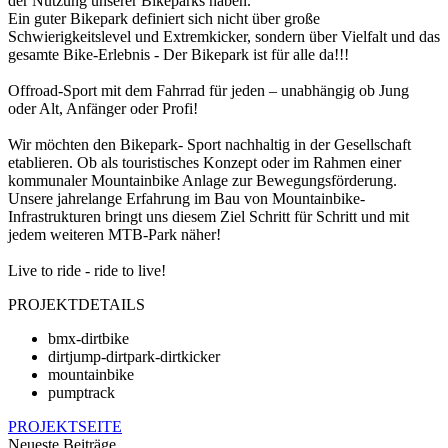
der Nutzung unserer Bikeparks haben.
Ein guter Bikepark definiert sich nicht über große
Schwierigkeitslevel und Extremkicker, sondern über Vielfalt und das
gesamte Bike-Erlebnis - Der Bikepark ist für alle da!!!
Offroad-Sport mit dem Fahrrad für jeden – unabhängig ob Jung
oder Alt, Anfänger oder Profi!
Wir möchten den Bikepark- Sport nachhaltig in der Gesellschaft
etablieren. Ob als touristisches Konzept oder im Rahmen einer
kommunaler Mountainbike Anlage zur Bewegungsförderung.
Unsere jahrelange Erfahrung im Bau von Mountainbike-
Infrastrukturen bringt uns diesem Ziel Schritt für Schritt und mit
jedem weiteren MTB-Park näher!
Live to ride - ride to live!
PROJEKTDETAILS
bmx-dirtbike
dirtjump-dirtpark-dirtkicker
mountainbike
pumptrack
PROJEKTSEITE
Neueste Beiträge