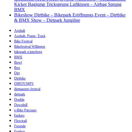
Kicker Bagjump Tricksprung Luftkissen – Airbag Sprung
BMX
Bikeshow Dirtbike – Bikepark Eröffnungs Event – Dirtbike
& BMX Show – Dirtpark Jumpline
Asphalt
Asphalt- Pump- Track
Bike Festival
Bikefestival Willingen
bikepark winterberg
BMX
Bowl
Box
Dirt
Dirtbike
DIRTJUMPS
dirtmasters festival
dirtpark
Double
Downhill
e-Bike Parcours
Enduro
Flowtrail
Freeride
Funbox