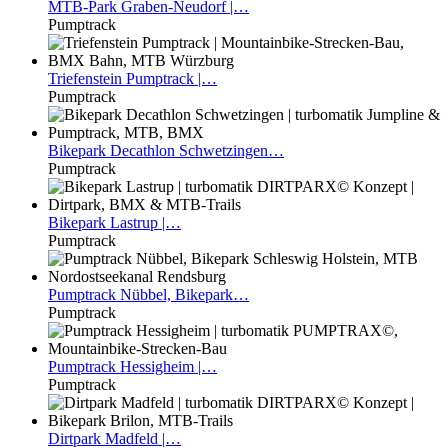
MTB-Park
Graben-Neudorf |…
Pumptrack
Triefenstein
Pumptrack |…
Pumptrack
Bikepark
Decathlon Schwetzingen…
Pumptrack
Bikepark
Lastrup |…
Pumptrack
Pumptrack
Nübbel, Bikepark…
Pumptrack
Pumptrack
Hessigheim |…
Pumptrack
Dirtpark
Madfeld |…