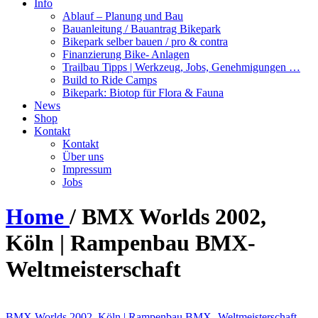
Info
Ablauf – Planung und Bau
Bauanleitung / Bauantrag Bikepark
Bikepark selber bauen / pro & contra
Finanzierung Bike- Anlagen
Trailbau Tipps | Werkzeug, Jobs, Genehmigungen …
Build to Ride Camps
Bikepark: Biotop für Flora & Fauna
News
Shop
Kontakt
Kontakt
Über uns
Impressum
Jobs
Home
/
BMX Worlds 2002,
Köln | Rampenbau BMX-
Weltmeisterschaft
BMX
Worlds 2002, Köln | Rampenbau BMX- Weltmeisterschaft