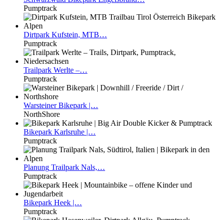
Pumptrack
Dirtpark
Kufstein, MTB…
Pumptrack
Trailpark
Werlte –…
Pumptrack
Warsteiner
Bikepark |…
NorthShore
Bikepark
Karlsruhe |…
Pumptrack
Planung
Trailpark Nals,…
Pumptrack
Bikepark
Heek |…
Pumptrack