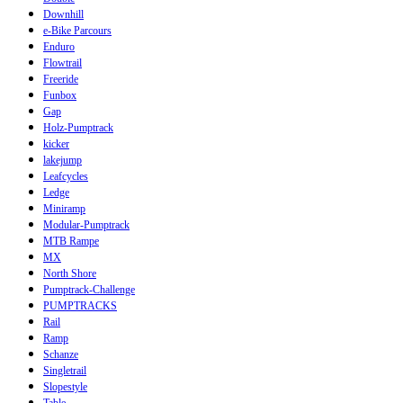
Downhill
e-Bike Parcours
Enduro
Flowtrail
Freeride
Funbox
Gap
Holz-Pumptrack
kicker
lakejump
Leafcycles
Ledge
Miniramp
Modular-Pumptrack
MTB Rampe
MX
North Shore
Pumptrack-Challenge
PUMPTRACKS
Rail
Ramp
Schanze
Singletrail
Slopestyle
Table