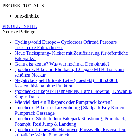
PROJEKTDETAILS
bmx-dirtbike
PROJEKTSEITE
Neueste Beiträge
Cyclingworld Europe – Cyclocross Offroad Parcours,
Teststrecke Fahrradmesse
Neue Tricksprung- Kicker mit Zertifizierung für öffentliche
Bikeparks!
Genug ist genug? Was war nochmal Demokratie?
spotcheck: Bikeländ Eberbach, 12 legale MTB-Trails am
schönen Neckar
Negativbeispiel Dirtpark Lette (Coesfeld) – 385.000 €
Kosten, bislang ohne Funktion
spotcheck: Bikepark Hahnenklee, Harz | Flowtrail, Downhill,
Single Trails
Wie viel darf ein Bikepark oder Pumptrack kosten?
spotcheck: Bikepark Luxembourg | Skillpark Boy Konen |
Pumptrack Cessange
spotcheck: Stride Indoor Bikepark Strasbourg, Pumptrack,
Foampit, Resi Jump & Landung
spotcheck: Leinewelle Hannover, Flusswelle, Riversurfen,
künstliche Welle, Pumptrack