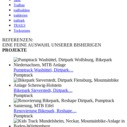
Trailbau
trailbuilding
traildesign
trailpark
TRAILS
Tricksprung
REFERENZEN:
EINE FEINE AUSWAHL UNSERER BISHERIGEN
PROJEKTE
Pumptrack
Wasbüttel, Dirtpark…
Pumptrack
Bikepark
Sieverstedt, Dirtpark…
Pumptrack
Renovierung
Bikepark, Reshape…
Pumptrack