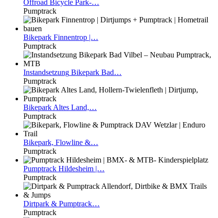
Offroad
Bicycle Park-…
Pumptrack
Bikepark
Finnentrop |…
Pumptrack
Instandsetzung
Bikepark Bad…
Pumptrack
Bikepark
Altes Land,…
Pumptrack
Bikepark,
Flowline &…
Pumptrack
Pumptrack
Hildesheim |…
Pumptrack
Dirtpark
& Pumptrack…
Pumptrack