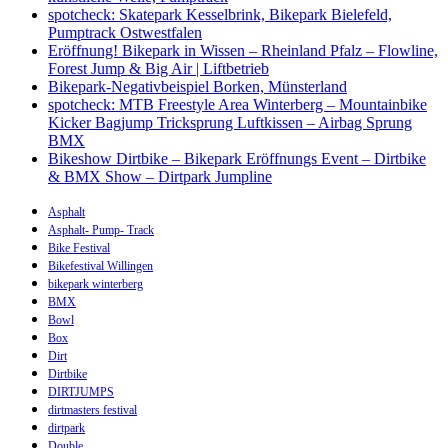
spotcheck: Skatepark Kesselbrink, Bikepark Bielefeld,
Pumptrack Ostwestfalen
Eröffnung! Bikepark in Wissen – Rheinland Pfalz – Flowline,
Forest Jump & Big Air | Liftbetrieb
Bikepark-Negativbeispiel Borken, Münsterland
spotcheck: MTB Freestyle Area Winterberg – Mountainbike
Kicker Bagjump Tricksprung Luftkissen – Airbag Sprung
BMX
Bikeshow Dirtbike – Bikepark Eröffnungs Event – Dirtbike
& BMX Show – Dirtpark Jumpline
Asphalt
Asphalt- Pump- Track
Bike Festival
Bikefestival Willingen
bikepark winterberg
BMX
Bowl
Box
Dirt
Dirtbike
DIRTJUMPS
dirtmasters festival
dirtpark
Double