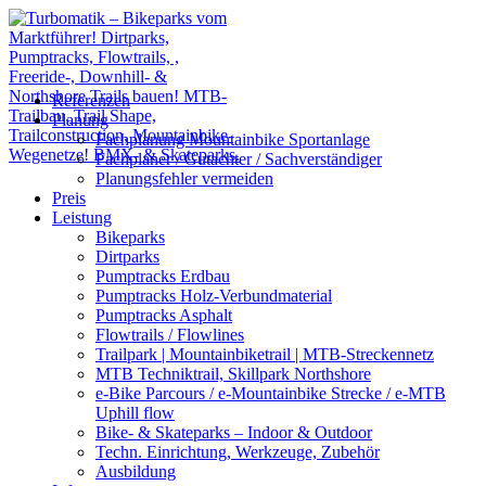
Referenzen
Planung
Fachplanung Mountainbike Sportanlage
Fachplaner / Gutachter / Sachverständiger
Planungsfehler vermeiden
Preis
Leistung
Bikeparks
Dirtparks
Pumptracks Erdbau
Pumptracks Holz-Verbundmaterial
Pumptracks Asphalt
Flowtrails / Flowlines
Trailpark | Mountainbiketrail | MTB-Streckennetz
MTB Techniktrail, Skillpark Northshore
e-Bike Parcours / e-Mountainbike Strecke / e-MTB
Uphill flow
Bike- & Skateparks – Indoor & Outdoor
Techn. Einrichtung, Werkzeuge, Zubehör
Ausbildung