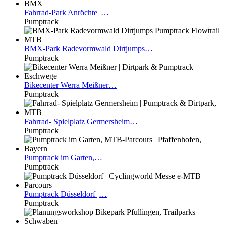
Fahrrad-Park
Anröchte |…
Pumptrack
BMX-Park
Radevormwald Dirtjumps…
Pumptrack
Bikecenter
Werra Meißner…
Pumptrack
Fahrrad-
Spielplatz Germersheim…
Pumptrack
Pumptrack
im Garten,…
Pumptrack
Pumptrack
Düsseldorf |…
Pumptrack