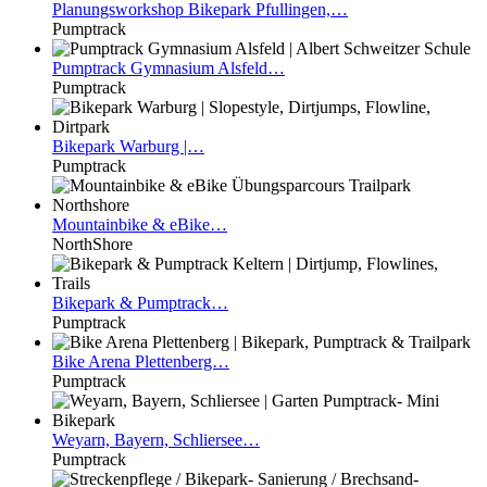
Planungsworkshop
Bikepark Pfullingen,…
Pumptrack
Pumptrack
Gymnasium Alsfeld…
Pumptrack
Bikepark
Warburg |…
Pumptrack
Mountainbike
& eBike…
NorthShore
Bikepark
& Pumptrack…
Pumptrack
Bike
Arena Plettenberg…
Pumptrack
Weyarn,
Bayern, Schliersee…
Pumptrack