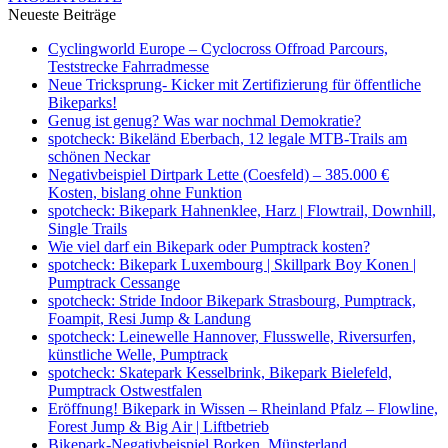
Neueste Beiträge
Cyclingworld Europe – Cyclocross Offroad Parcours,
Teststrecke Fahrradmesse
Neue Tricksprung- Kicker mit Zertifizierung für öffentliche
Bikeparks!
Genug ist genug? Was war nochmal Demokratie?
spotcheck: Bikeländ Eberbach, 12 legale MTB-Trails am
schönen Neckar
Negativbeispiel Dirtpark Lette (Coesfeld) – 385.000 €
Kosten, bislang ohne Funktion
spotcheck: Bikepark Hahnenklee, Harz | Flowtrail, Downhill,
Single Trails
Wie viel darf ein Bikepark oder Pumptrack kosten?
spotcheck: Bikepark Luxembourg | Skillpark Boy Konen |
Pumptrack Cessange
spotcheck: Stride Indoor Bikepark Strasbourg, Pumptrack,
Foampit, Resi Jump & Landung
spotcheck: Leinewelle Hannover, Flusswelle, Riversurfen,
künstliche Welle, Pumptrack
spotcheck: Skatepark Kesselbrink, Bikepark Bielefeld,
Pumptrack Ostwestfalen
Eröffnung! Bikepark in Wissen – Rheinland Pfalz – Flowline,
Forest Jump & Big Air | Liftbetrieb
Bikepark-Negativbeispiel Borken, Münsterland