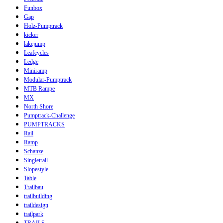
Funbox
Gap
Holz-Pumptrack
kicker
lakejump
Leafcycles
Ledge
Miniramp
Modular-Pumptrack
MTB Rampe
MX
North Shore
Pumptrack-Challenge
PUMPTRACKS
Rail
Ramp
Schanze
Singletrail
Slopestyle
Table
Trailbau
trailbuilding
traildesign
trailpark