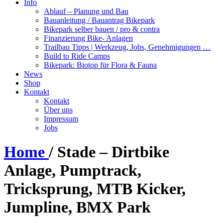
Info
Ablauf – Planung und Bau
Bauanleitung / Bauantrag Bikepark
Bikepark selber bauen / pro & contra
Finanzierung Bike- Anlagen
Trailbau Tipps | Werkzeug, Jobs, Genehmigungen …
Build to Ride Camps
Bikepark: Biotop für Flora & Fauna
News
Shop
Kontakt
Kontakt
Über uns
Impressum
Jobs
Home
/
Stade – Dirtbike
Anlage, Pumptrack,
Tricksprung, MTB Kicker,
Jumpline, BMX Park