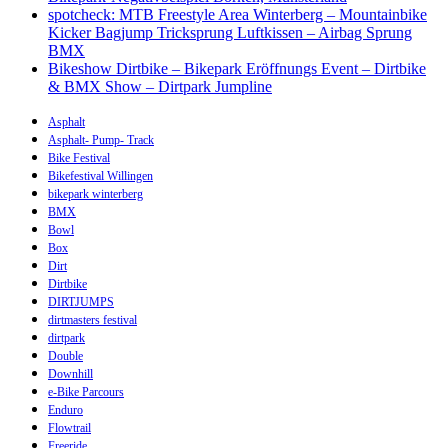
spotcheck: MTB Freestyle Area Winterberg – Mountainbike
Kicker Bagjump Tricksprung Luftkissen – Airbag Sprung
BMX
Bikeshow Dirtbike – Bikepark Eröffnungs Event – Dirtbike
& BMX Show – Dirtpark Jumpline
Asphalt
Asphalt- Pump- Track
Bike Festival
Bikefestival Willingen
bikepark winterberg
BMX
Bowl
Box
Dirt
Dirtbike
DIRTJUMPS
dirtmasters festival
dirtpark
Double
Downhill
e-Bike Parcours
Enduro
Flowtrail
Freeride