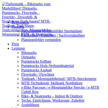
Referenzen
Planung
Fachplanung Mountainbike Sportanlage
Fachplaner / Gutachter / Sachverständiger
Planungsfehler vermeiden
Preis
Leistung
Bikeparks
Dirtparks
Pumptracks Erdbau
Pumptracks Holz-Verbundmaterial
Pumptracks Asphalt
Flowtrails / Flowlines
Trailpark | Mountainbiketrail | MTB-Streckennetz
MTB Techniktrail, Skillpark Northshore
e-Bike Parcours / e-Mountainbike Strecke / e-MTB
Uphill flow
Bike- & Skateparks – Indoor & Outdoor
Techn. Einrichtung, Werkzeuge, Zubehör
Ausbildung