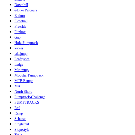
Downhill
e-Bike Parcours
Enduro
Flowtrail
Freeride
Funbox
Gap
Holz-Pumptrack
kicker
lakejump
Leafcycles
Ledge
Miniramp
Modular-Pumptrack
MTB Rampe
MX
North Shore
Pumptrack-Challenge
PUMPTRACKS
Rail
Ramp
Schanze
Singletrail
Slopestyle
Table