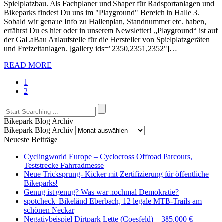
Spielplatzbau. Als Fachplaner und Shaper für Radsportanlagen und
Bikeparks findest Du uns im "Playground" Bereich in Halle 3.
Sobald wir genaue Info zu Hallenplan, Standnummer etc. haben,
erfährst Du es hier oder in unserem Newsletter! „Playground“ ist auf
der GaLaBau Anlaufstelle für die Hersteller von Spielplatzgeräten
und Freizeitanlagen. [gallery ids="2350,2351,2352"]…
READ MORE
1
2
Bikepark Blog Archiv
Bikepark Blog Archiv
Neueste Beiträge
Cyclingworld Europe – Cyclocross Offroad Parcours,
Teststrecke Fahrradmesse
Neue Tricksprung- Kicker mit Zertifizierung für öffentliche
Bikeparks!
Genug ist genug? Was war nochmal Demokratie?
spotcheck: Bikeländ Eberbach, 12 legale MTB-Trails am
schönen Neckar
Negativbeispiel Dirtpark Lette (Coesfeld) – 385.000 €