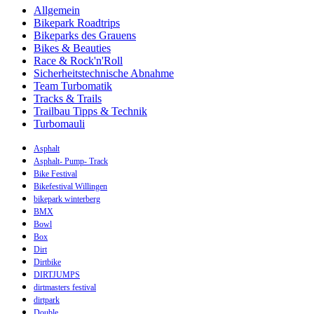
Allgemein
Bikepark Roadtrips
Bikeparks des Grauens
Bikes & Beauties
Race & Rock'n'Roll
Sicherheitstechnische Abnahme
Team Turbomatik
Tracks & Trails
Trailbau Tipps & Technik
Turbomauli
Asphalt
Asphalt- Pump- Track
Bike Festival
Bikefestival Willingen
bikepark winterberg
BMX
Bowl
Box
Dirt
Dirtbike
DIRTJUMPS
dirtmasters festival
dirtpark
Double