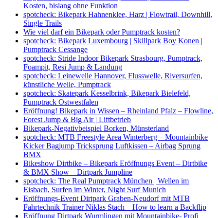
Kosten, bislang ohne Funktion
spotcheck: Bikepark Hahnenklee, Harz | Flowtrail, Downhill,
Single Trails
Wie viel darf ein Bikepark oder Pumptrack kosten?
spotcheck: Bikepark Luxembourg | Skillpark Boy Konen |
Pumptrack Cessange
spotcheck: Stride Indoor Bikepark Strasbourg, Pumptrack,
Foampit, Resi Jump & Landung
spotcheck: Leinewelle Hannover, Flusswelle, Riversurfen,
künstliche Welle, Pumptrack
spotcheck: Skatepark Kesselbrink, Bikepark Bielefeld,
Pumptrack Ostwestfalen
Eröffnung! Bikepark in Wissen – Rheinland Pfalz – Flowline,
Forest Jump & Big Air | Liftbetrieb
Bikepark-Negativbeispiel Borken, Münsterland
spotcheck: MTB Freestyle Area Winterberg – Mountainbike
Kicker Bagjump Tricksprung Luftkissen – Airbag Sprung
BMX
Bikeshow Dirtbike – Bikepark Eröffnungs Event – Dirtbike
& BMX Show – Dirtpark Jumpline
spotcheck: The Real Pumptrack München | Wellen im
Eisbach, Surfen im Winter, Night Surf Munich
Eröffnungs-Event Dirtpark Graben-Neudorf mit MTB
Fahrtechnik Trainer Niklas Stach – How to learn a Backflip
Eröffnung Dirtpark Wurmlingen mit Mountainbike- Profi