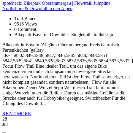
spotcheck:
Bikepark Oberammergau | Flowtrail, Jumpline,
Northshore & Downhill in den Alpen
Trail-Bauer
9516 Views
0 Comment
Bikepark Bayern . Downhill . Singletrail . traildesign .
Bikepark in Bayern /Allgäu - Oberammergau, Kreis Garmisch
Partenkirchen [gallery
ids="5850,5849,5848,5847,5846,5845,5844,5843,5851,
5842,5839,5841,5840,5838,5837,5852,5836,5835,5834,5833,5832"]
Focus Flow Trail Eine idealer Trail, um das eigene Bike
kennenzulernen und sich langsam an schwierigere Strecken
heranzutasten. Nur im oberen Teil ist der Flow Trail schwieriger, da
nicht komplett gesandet, sondern naturbelasen. Flow für alle
Biker/innen Ziener Wurzel Sepp Wer diesen Trail fährt, nimmt
einige Wurzeln unter die Reifen. Durch das mäßige Gefälle ist die
Strecke aber auch für Hobbybiker geeignet. Switchbacker Für die
Übung des Downhill…
READ MORE
28
Jul