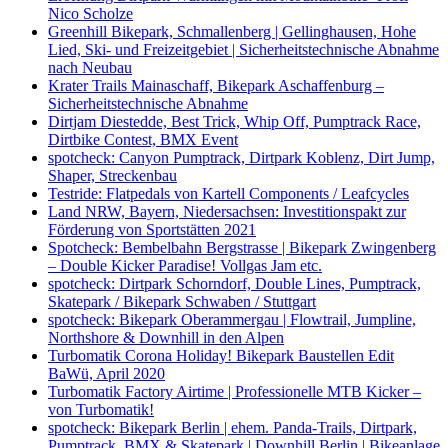
Nico Scholze
Greenhill Bikepark, Schmallenberg | Gellinghausen, Hohe
Lied, Ski- und Freizeitgebiet | Sicherheitstechnische Abnahme
nach Neubau
Krater Trails Mainaschaff, Bikepark Aschaffenburg –
Sicherheitstechnische Abnahme
Dirtjam Diestedde, Best Trick, Whip Off, Pumptrack Race,
Dirtbike Contest, BMX Event
spotcheck: Canyon Pumptrack, Dirtpark Koblenz, Dirt Jump,
Shaper, Streckenbau
Testride: Flatpedals von Kartell Components / Leafcycles
Land NRW, Bayern, Niedersachsen: Investitionspakt zur
Förderung von Sportstätten 2021
Spotcheck: Bembelbahn Bergstrasse | Bikepark Zwingenberg
– Double Kicker Paradise! Vollgas Jam etc.
spotcheck: Dirtpark Schorndorf, Double Lines, Pumptrack,
Skatepark / Bikepark Schwaben / Stuttgart
spotcheck: Bikepark Oberammergau | Flowtrail, Jumpline,
Northshore & Downhill in den Alpen
Turbomatik Corona Holiday! Bikepark Baustellen Edit
BaWü, April 2020
Turbomatik Factory Airtime | Professionelle MTB Kicker –
von Turbomatik!
spotcheck: Bikepark Berlin | ehem. Panda-Trails, Dirtpark,
Pumptrack, BMX & Skatepark | Downhill Berlin | Bikeanlage