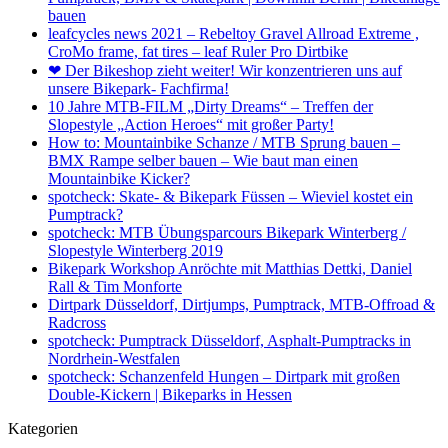
bauen
leafcycles news 2021 – Rebeltoy Gravel Allroad Extreme ,
CroMo frame, fat tires – leaf Ruler Pro Dirtbike
❤ Der Bikeshop zieht weiter! Wir konzentrieren uns auf
unsere Bikepark- Fachfirma!
10 Jahre MTB-FILM „Dirty Dreams“ – Treffen der
Slopestyle „Action Heroes“ mit großer Party!
How to: Mountainbike Schanze / MTB Sprung bauen –
BMX Rampe selber bauen – Wie baut man einen
Mountainbike Kicker?
spotcheck: Skate- & Bikepark Füssen – Wieviel kostet ein
Pumptrack?
spotcheck: MTB Übungsparcours Bikepark Winterberg /
Slopestyle Winterberg 2019
Bikepark Workshop Anröchte mit Matthias Dettki, Daniel
Rall & Tim Monforte
Dirtpark Düsseldorf, Dirtjumps, Pumptrack, MTB-Offroad &
Radcross
spotcheck: Pumptrack Düsseldorf, Asphalt-Pumptracks in
Nordrhein-Westfalen
spotcheck: Schanzenfeld Hungen – Dirtpark mit großen
Double-Kickern | Bikeparks in Hessen
Kategorien