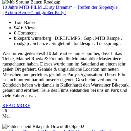
10
Jahre MTB-FILM „Dirty Dreams“ – Treffen der Slopestyle
„Action Heroes“ mit großer Party!
Trail-Bauer
9416 Views
0 Comment
bikepark winterberg . DIRTJUMPS . Gap . MTB Rampe .
roadgap . Schanze . Singletrail . traildesign . Tricksprung .
Was für ein geiles Fest! 10 Jahre ist es nun schon her, dass Lukas
Tielke, Manuel Rueda & Freunde Ihr Mountainbike Masterpiece
rausgehauen haben. Dieses wurde nun im Sauerland an einem sehr
geilen Ort gefeiert. Geniale & unglaubliche Location mit netten
Menschen und perfekter, gechillter Party-Organisation! Dieser Film
ist auch untrennbar mit unserer eigenen Geschichte verbunden.
Zeitgleich haben wir damals in Kallenhardt den Warsteiner Bikepark
gebaut und eröffnet. Teile des Films entstanden bei uns im Park und
viele Fahrer aus…
READ MORE
26
Mai