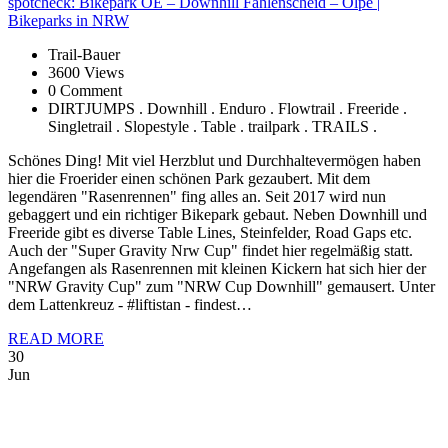
spotcheck:
Bikepark OE – Downhill Fahlenscheid – Olpe |
Bikeparks in NRW
Trail-Bauer
3600 Views
0 Comment
DIRTJUMPS . Downhill . Enduro . Flowtrail . Freeride .
Singletrail . Slopestyle . Table . trailpark . TRAILS .
Schönes Ding! Mit viel Herzblut und Durchhaltevermögen haben
hier die Froerider einen schönen Park gezaubert. Mit dem
legendären "Rasenrennen" fing alles an. Seit 2017 wird nun
gebaggert und ein richtiger Bikepark gebaut. Neben Downhill und
Freeride gibt es diverse Table Lines, Steinfelder, Road Gaps etc.
Auch der "Super Gravity Nrw Cup" findet hier regelmäßig statt.
Angefangen als Rasenrennen mit kleinen Kickern hat sich hier der
"NRW Gravity Cup" zum "NRW Cup Downhill" gemausert. Unter
dem Lattenkreuz - #liftistan - findest…
READ MORE
30
Jun