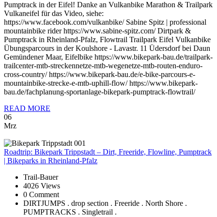
Pumptrack in der Eifel! Danke an Vulkanbike Marathon & Trailpark
Vulkaneifel für das Video, siehe:
https://www.facebook.com/vulkanbike/ Sabine Spitz | professional
mountainbike rider https://www.sabine-spitz.com/ Dirtpark &
Pumptrack in Rheinland-Pfalz, Flowtrail Trailpark Eifel Vulkanbike
Übungsparcours in der Koulshore - Lavastr. 11 Üdersdorf bei Daun
Gemündener Maar, Eifelbike https://www.bikepark-bau.de/trailpark-
trailcenter-mtb-streckennetze-mtb-wegenetze-mtb-routen-enduro-
cross-country/ https://www.bikepark-bau.de/e-bike-parcours-e-
mountainbike-strecke-e-mtb-uphill-flow/ https://www.bikepark-
bau.de/fachplanung-sportanlage-bikepark-pumptrack-flowtrail/
READ MORE
06
Mrz
Roadtrip:
Bikepark Trippstadt – Dirt, Freeride, Flowline, Pumptrack
| Bikeparks in Rheinland-Pfalz
Trail-Bauer
4026 Views
0 Comment
DIRTJUMPS . drop section . Freeride . North Shore .
PUMPTRACKS . Singletrail .