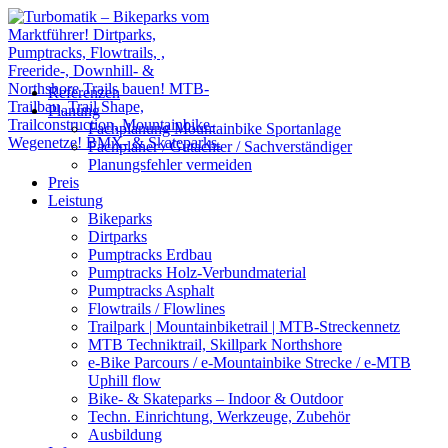
Referenzen
Planung
Fachplanung Mountainbike Sportanlage
Fachplaner / Gutachter / Sachverständiger
Planungsfehler vermeiden
Preis
Leistung
Bikeparks
Dirtparks
Pumptracks Erdbau
Pumptracks Holz-Verbundmaterial
Pumptracks Asphalt
Flowtrails / Flowlines
Trailpark | Mountainbiketrail | MTB-Streckennetz
MTB Techniktrail, Skillpark Northshore
e-Bike Parcours / e-Mountainbike Strecke / e-MTB
Uphill flow
Bike- & Skateparks – Indoor & Outdoor
Techn. Einrichtung, Werkzeuge, Zubehör
Ausbildung