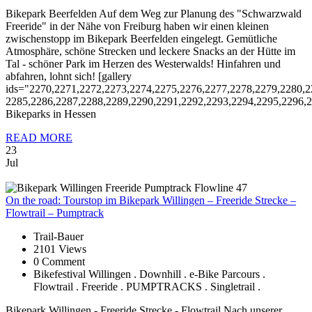
Bikepark Beerfelden Auf dem Weg zur Planung des "Schwarzwald
Freeride" in der Nähe von Freiburg haben wir einen kleinen
zwischenstopp im Bikepark Beerfelden eingelegt. Gemütliche
Atmosphäre, schöne Strecken und leckere Snacks an der Hütte im
Tal - schöner Park im Herzen des Westerwalds! Hinfahren und
abfahren, lohnt sich! [gallery
ids="2270,2271,2272,2273,2274,2275,2276,2277,2278,2279,2280,2
2285,2286,2287,2288,2289,2290,2291,2292,2293,2294,2295,2296,2
Bikeparks in Hessen
READ MORE
23
Jul
On
the road: Tourstop im Bikepark Willingen – Freeride Strecke –
Flowtrail – Pumptrack
Trail-Bauer
2101 Views
0 Comment
Bikefestival Willingen . Downhill . e-Bike Parcours .
Flowtrail . Freeride . PUMPTRACKS . Singletrail .
Bikepark Willingen - Freeride Strecke - Flowtrail Nach unserer