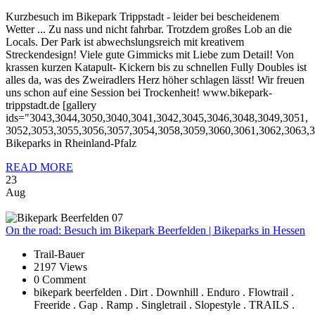
Kurzbesuch im Bikepark Trippstadt - leider bei bescheidenem
Wetter ... Zu nass und nicht fahrbar. Trotzdem großes Lob an die
Locals. Der Park ist abwechslungsreich mit kreativem
Streckendesign! Viele gute Gimmicks mit Liebe zum Detail! Von
krassen kurzen Katapult- Kickern bis zu schnellen Fully Doubles ist
alles da, was des Zweiradlers Herz höher schlagen lässt! Wir freuen
uns schon auf eine Session bei Trockenheit! www.bikepark-
trippstadt.de [gallery
ids="3043,3044,3050,3040,3041,3042,3045,3046,3048,3049,3051,
3052,3053,3055,3056,3057,3054,3058,3059,3060,3061,3062,3063,3
Bikeparks in Rheinland-Pfalz
READ MORE
23
Aug
On
the road: Besuch im Bikepark Beerfelden | Bikeparks in Hessen
Trail-Bauer
2197 Views
0 Comment
bikepark beerfelden . Dirt . Downhill . Enduro . Flowtrail .
Freeride . Gap . Ramp . Singletrail . Slopestyle . TRAILS .