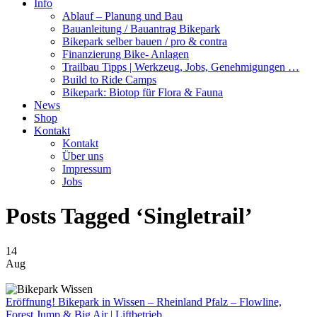
Info
Ablauf – Planung und Bau
Bauanleitung / Bauantrag Bikepark
Bikepark selber bauen / pro & contra
Finanzierung Bike- Anlagen
Trailbau Tipps | Werkzeug, Jobs, Genehmigungen …
Build to Ride Camps
Bikepark: Biotop für Flora & Fauna
News
Shop
Kontakt
Kontakt
Über uns
Impressum
Jobs
Posts Tagged ‘Singletrail’
14
Aug
Eröffnung!
Bikepark in Wissen – Rheinland Pfalz – Flowline,
Forest Jump & Big Air | Liftbetrieb