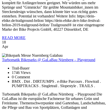
komplett für Anfänger/innen geeignet. Wir würden uns mehr
Sprünge und "Gimmicks" für geübte Mountainbiker_innen im
Streckendesign wünschen, dann könnte hier was richtig gutes
entstehen. Potential ist vorhanden! Weitere Info: https://dein-
ebike.de/trailground-brilon/ https://dein-ebike.de/e-bike-festival-
brilon-2019-trailground-brilon/ Trailground® ist eine eingetragene
Marke der Bike Projects GmbH, 40227 Düsseldorf, DE
READ MORE
18
Apr
Turbomatik
Bikeparks @ GaLaBau Nürnberg – Playground
Trail-Bauer
1746 Views
0 Comment
BMX . Dirt . DIRTJUMPS . e-Bike Parcours . Flowtrail .
PUMPTRACKS . Singletrail . Slopestyle . TRAILS .
Turbomatik Bikeparks @ GaLaBau Nürnberg - Playground Die
GaLaBau ist die europäische Fachmesse für urbanes Grün und
Freiräume. Themenschwerpunkte sind Gartenbau, Landschaftsbau,
die Pflege und Bau von Sportplätzen, Golfanlagen und