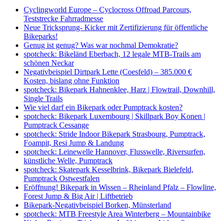
Cyclingworld Europe – Cyclocross Offroad Parcours,
Teststrecke Fahrradmesse
Neue Tricksprung- Kicker mit Zertifizierung für öffentliche
Bikeparks!
Genug ist genug? Was war nochmal Demokratie?
spotcheck: Bikeländ Eberbach, 12 legale MTB-Trails am
schönen Neckar
Negativbeispiel Dirtpark Lette (Coesfeld) – 385.000 €
Kosten, bislang ohne Funktion
spotcheck: Bikepark Hahnenklee, Harz | Flowtrail, Downhill,
Single Trails
Wie viel darf ein Bikepark oder Pumptrack kosten?
spotcheck: Bikepark Luxembourg | Skillpark Boy Konen |
Pumptrack Cessange
spotcheck: Stride Indoor Bikepark Strasbourg, Pumptrack,
Foampit, Resi Jump & Landung
spotcheck: Leinewelle Hannover, Flusswelle, Riversurfen,
künstliche Welle, Pumptrack
spotcheck: Skatepark Kesselbrink, Bikepark Bielefeld,
Pumptrack Ostwestfalen
Eröffnung! Bikepark in Wissen – Rheinland Pfalz – Flowline,
Forest Jump & Big Air | Liftbetrieb
Bikepark-Negativbeispiel Borken, Münsterland
spotcheck: MTB Freestyle Area Winterberg – Mountainbike