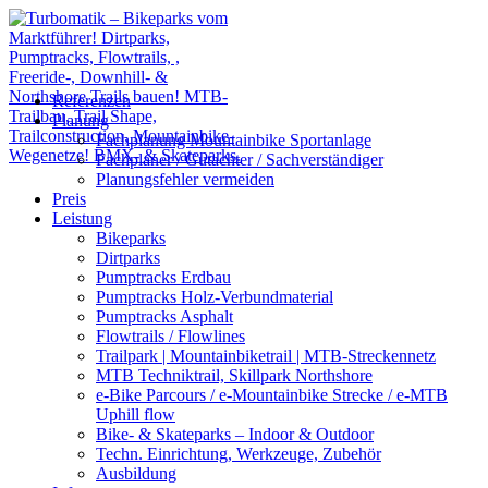
Referenzen
Planung
Fachplanung Mountainbike Sportanlage
Fachplaner / Gutachter / Sachverständiger
Planungsfehler vermeiden
Preis
Leistung
Bikeparks
Dirtparks
Pumptracks Erdbau
Pumptracks Holz-Verbundmaterial
Pumptracks Asphalt
Flowtrails / Flowlines
Trailpark | Mountainbiketrail | MTB-Streckennetz
MTB Techniktrail, Skillpark Northshore
e-Bike Parcours / e-Mountainbike Strecke / e-MTB
Uphill flow
Bike- & Skateparks – Indoor & Outdoor
Techn. Einrichtung, Werkzeuge, Zubehör
Ausbildung