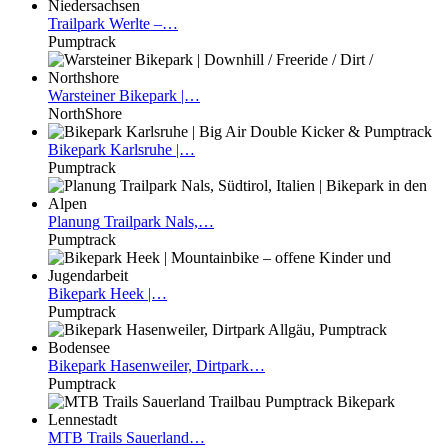
Trailpark
Werlte –…
Pumptrack
Warsteiner
Bikepark |…
NorthShore
Bikepark
Karlsruhe |…
Pumptrack
Planung
Trailpark Nals,…
Pumptrack
Bikepark
Heek |…
Pumptrack
Bikepark
Hasenweiler, Dirtpark…
Pumptrack
MTB
Trails Sauerland…