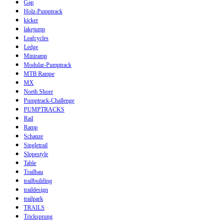
Gap
Holz-Pumptrack
kicker
lakejump
Leafcycles
Ledge
Miniramp
Modular-Pumptrack
MTB Rampe
MX
North Shore
Pumptrack-Challenge
PUMPTRACKS
Rail
Ramp
Schanze
Singletrail
Slopestyle
Table
Trailbau
trailbuilding
traildesign
trailpark
TRAILS
Tricksprung