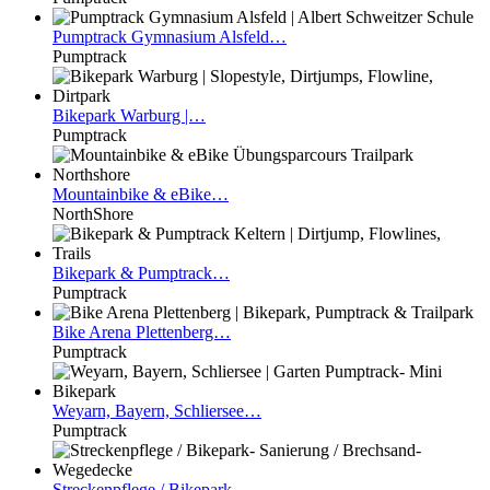
Pumptrack
Gymnasium Alsfeld…
Pumptrack
Bikepark
Warburg |…
Pumptrack
Mountainbike
& eBike…
NorthShore
Bikepark
& Pumptrack…
Pumptrack
Bike
Arena Plettenberg…
Pumptrack
Weyarn,
Bayern, Schliersee…
Pumptrack
Streckenpflege
/ Bikepark-…