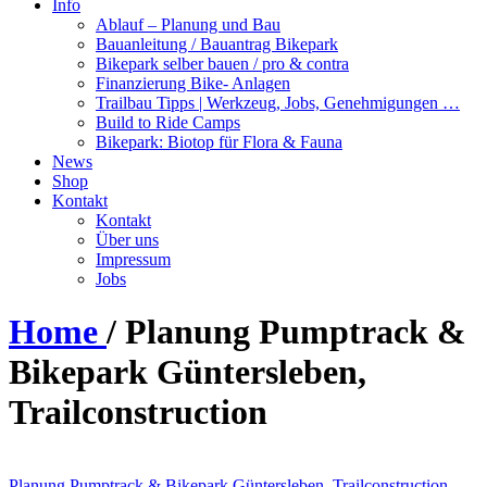
Info
Ablauf – Planung und Bau
Bauanleitung / Bauantrag Bikepark
Bikepark selber bauen / pro & contra
Finanzierung Bike- Anlagen
Trailbau Tipps | Werkzeug, Jobs, Genehmigungen …
Build to Ride Camps
Bikepark: Biotop für Flora & Fauna
News
Shop
Kontakt
Kontakt
Über uns
Impressum
Jobs
Home
/
Planung Pumptrack &
Bikepark Güntersleben,
Trailconstruction
Planung
Pumptrack & Bikepark Güntersleben, Trailconstruction