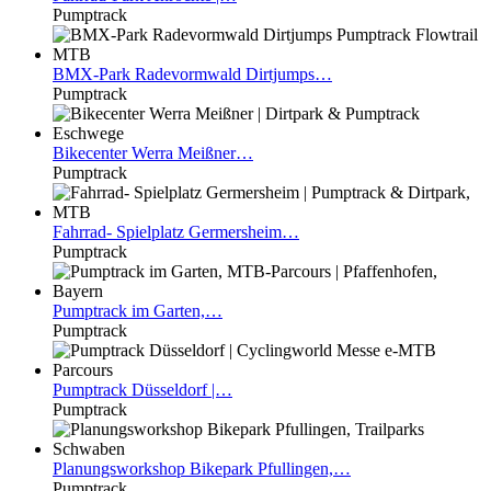
Pumptrack
BMX-Park
Radevormwald Dirtjumps…
Pumptrack
Bikecenter
Werra Meißner…
Pumptrack
Fahrrad-
Spielplatz Germersheim…
Pumptrack
Pumptrack
im Garten,…
Pumptrack
Pumptrack
Düsseldorf |…
Pumptrack
Planungsworkshop
Bikepark Pfullingen,…
Pumptrack