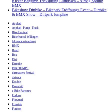
Kicker Bagjump Tricksprung Luftkissen – Airbag Sprung
BMX
Bikeshow Dirtbike – Bikepark Eröffnungs Event – Dirtbike
& BMX Show – Dirtpark Jumpline
Asphalt
Asphalt- Pump- Track
Bike Festival
Bikefestival Willingen
bikepark winterberg
BMX
Bowl
Box
Dirt
Dirtbike
DIRTJUMPS
dirtmasters festival
dirtpark
Double
Downhill
e-Bike Parcours
Enduro
Flowtrail
Freeride
Funbox