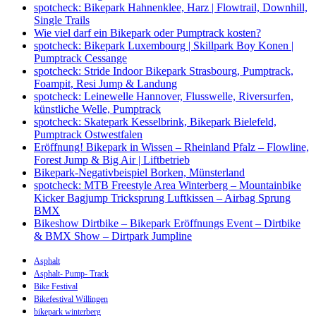
spotcheck: Bikepark Hahnenklee, Harz | Flowtrail, Downhill,
Single Trails
Wie viel darf ein Bikepark oder Pumptrack kosten?
spotcheck: Bikepark Luxembourg | Skillpark Boy Konen |
Pumptrack Cessange
spotcheck: Stride Indoor Bikepark Strasbourg, Pumptrack,
Foampit, Resi Jump & Landung
spotcheck: Leinewelle Hannover, Flusswelle, Riversurfen,
künstliche Welle, Pumptrack
spotcheck: Skatepark Kesselbrink, Bikepark Bielefeld,
Pumptrack Ostwestfalen
Eröffnung! Bikepark in Wissen – Rheinland Pfalz – Flowline,
Forest Jump & Big Air | Liftbetrieb
Bikepark-Negativbeispiel Borken, Münsterland
spotcheck: MTB Freestyle Area Winterberg – Mountainbike
Kicker Bagjump Tricksprung Luftkissen – Airbag Sprung
BMX
Bikeshow Dirtbike – Bikepark Eröffnungs Event – Dirtbike
& BMX Show – Dirtpark Jumpline
Asphalt
Asphalt- Pump- Track
Bike Festival
Bikefestival Willingen
bikepark winterberg