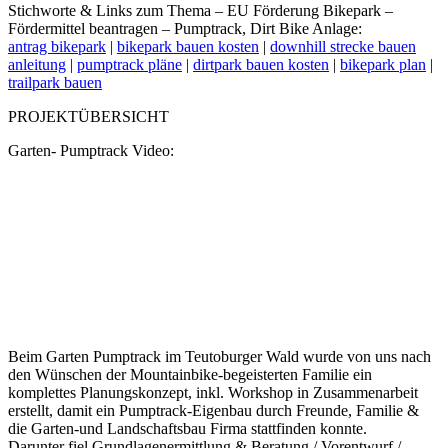
Stichworte & Links zum Thema – EU Förderung Bikepark –
Fördermittel beantragen – Pumptrack, Dirt Bike Anlage:
antrag bikepark
|
bikepark bauen kosten
|
downhill strecke bauen
anleitung
|
pumptrack pläne
|
dirtpark bauen kosten
|
bikepark plan
|
trailpark bauen
PROJEKTÜBERSICHT
Garten- Pumptrack Video:
Beim Garten Pumptrack im Teutoburger Wald wurde von uns nach
den Wünschen der Mountainbike-begeisterten Familie ein
komplettes Planungskonzept, inkl. Workshop in Zusammenarbeit
erstellt, damit ein Pumptrack-Eigenbau durch Freunde, Familie &
die Garten-und Landschaftsbau Firma stattfinden konnte.
Darunter fiel Grundlagenermittlung & Beratung / Vorentwurf /