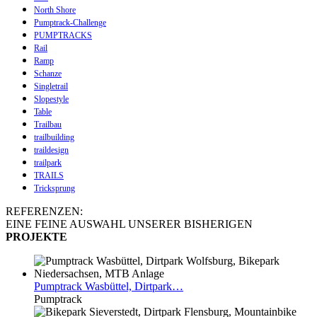
North Shore
Pumptrack-Challenge
PUMPTRACKS
Rail
Ramp
Schanze
Singletrail
Slopestyle
Table
Trailbau
trailbuilding
traildesign
trailpark
TRAILS
Tricksprung
REFERENZEN:
EINE FEINE AUSWAHL UNSERER BISHERIGEN
PROJEKTE
Pumptrack
Wasbüttel, Dirtpark…
Pumptrack