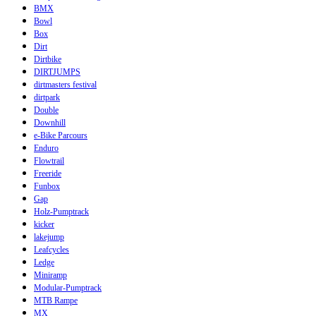
BMX
Bowl
Box
Dirt
Dirtbike
DIRTJUMPS
dirtmasters festival
dirtpark
Double
Downhill
e-Bike Parcours
Enduro
Flowtrail
Freeride
Funbox
Gap
Holz-Pumptrack
kicker
lakejump
Leafcycles
Ledge
Miniramp
Modular-Pumptrack
MTB Rampe
MX