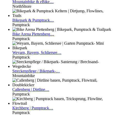
Mountainbike
& eBike…
NorthShore
Bikepark
& Pumptrack…
Pumptrack
Bike
Arena Plettenberg…
Pumptrack
Weyarn,
Bayern, Schliersee…
Pumptrack
Streckenpflege
/ Bikepark-…
Mountainbike
Callenberg
| Dirtline…
Pumptrack
Kirchberg
| Pumptrack…
Pumptrack