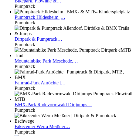
Bikepark,
Flowline &…
Pumptrack
Pumptrack
Hildesheim |…
Pumptrack
Dirtpark
& Pumptrack…
Pumptrack
Mountainbike
Park Meschede,…
Pumptrack
Fahrrad-Park
Anröchte |…
Pumptrack
BMX-Park
Radevormwald Dirtjumps…
Pumptrack
Bikecenter
Werra Meißner…
Pumptrack