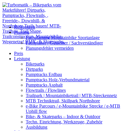
Referenzen
Planung
Fachplanung Mountainbike Sportanlage
Fachplaner / Gutachter / Sachverständiger
Planungsfehler vermeiden
Preis
Leistung
Bikeparks
Dirtparks
Pumptracks Erdbau
Pumptracks Holz-Verbundmaterial
Pumptracks Asphalt
Flowtrails / Flowlines
Trailpark | Mountainbiketrail | MTB-Streckennetz
MTB Techniktrail, Skillpark Northshore
e-Bike Parcours / e-Mountainbike Strecke / e-MTB
Uphill flow
Bike- & Skateparks – Indoor & Outdoor
Techn. Einrichtung, Werkzeuge, Zubehör
Ausbildung