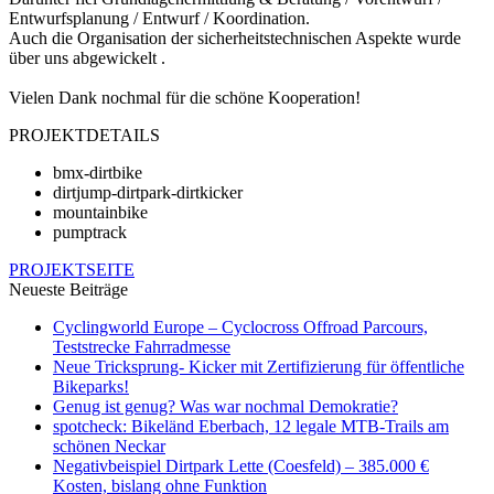
Entwurfsplanung / Entwurf / Koordination.
Auch die Organisation der sicherheitstechnischen Aspekte wurde
über uns abgewickelt .
Vielen Dank nochmal für die schöne Kooperation!
PROJEKTDETAILS
bmx-dirtbike
dirtjump-dirtpark-dirtkicker
mountainbike
pumptrack
PROJEKTSEITE
Neueste Beiträge
Cyclingworld Europe – Cyclocross Offroad Parcours,
Teststrecke Fahrradmesse
Neue Tricksprung- Kicker mit Zertifizierung für öffentliche
Bikeparks!
Genug ist genug? Was war nochmal Demokratie?
spotcheck: Bikeländ Eberbach, 12 legale MTB-Trails am
schönen Neckar
Negativbeispiel Dirtpark Lette (Coesfeld) – 385.000 €
Kosten, bislang ohne Funktion