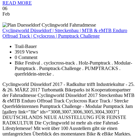
READ MORE
06
Feb
Cyclingworld
Düsseldorf | Streckenbau | MTB & eMTB Enduro
Offroad Track | Cyclocross | Pumptrack Challenge
Trail-Bauer
3919 Views
0 Comment
Bike Festival . cyclocross-track . Holz-Pumptrack . Modular-
Pumptrack . Pumptrack-Challenge . PUMPTRACKS .
querfeldein-strecke .
Cyclingworld Düsseldorf 2017 - Radkultur trifft Industriekultur - 25.
& 26. MÄRZ 2017 Turbomatik Bikeparks ist Kooperationspartner
der Fahrradmesse Cyclingworld Düsseldorf 2017 Streckenbau MTB
& eMTB Enduro Offroad Track Cyclocross Race Track / Strecke
Querfeldeinrennen Pumptrack Challenge - Modular Pumptrack Jam
[gallery link="file" ids="3008,3007,3006,3005,3004,3003"]
DEUTSCHLANDS NEUE AUSSTELLUNG FÜR FEINSTE
RADKULTUR Die Cyclingworld ist mehr als eine Fahrrad-
Lifestylemesse! Mit weit über 100 Ausstellern gibt sie einen
umfangreichen Überblick des momentanen Bike & eBike Marktes.