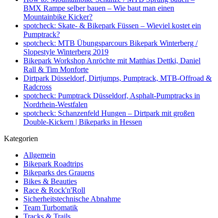
BMX Rampe selber bauen – Wie baut man einen
Mountainbike Kicker?
spotcheck: Skate- & Bikepark Füssen – Wieviel kostet ein
Pumptrack?
spotcheck: MTB Übungsparcours Bikepark Winterberg /
Slopestyle Winterberg 2019
Bikepark Workshop Anröchte mit Matthias Dettki, Daniel
Rall & Tim Monforte
Dirtpark Düsseldorf, Dirtjumps, Pumptrack, MTB-Offroad &
Radcross
spotcheck: Pumptrack Düsseldorf, Asphalt-Pumptracks in
Nordrhein-Westfalen
spotcheck: Schanzenfeld Hungen – Dirtpark mit großen
Double-Kickern | Bikeparks in Hessen
Kategorien
Allgemein
Bikepark Roadtrips
Bikeparks des Grauens
Bikes & Beauties
Race & Rock'n'Roll
Sicherheitstechnische Abnahme
Team Turbomatik
Tracks & Trails