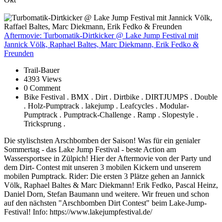
Aftermovie:
Turbomatik-Dirtkicker @ Lake Jump Festival mit
Jannick Völk, Raphael Baltes, Marc Diekmann, Erik Fedko &
Freunden
Trail-Bauer
4393 Views
0 Comment
Bike Festival . BMX . Dirt . Dirtbike . DIRTJUMPS . Double
. Holz-Pumptrack . lakejump . Leafcycles . Modular-
Pumptrack . Pumptrack-Challenge . Ramp . Slopestyle .
Tricksprung .
Die stylischsten Arschbomben der Saison! Was für ein genialer
Sommertag - das Lake Jump Festival - beste Action am
Wassersportsee in Zülpich! Hier der Aftermovie von der Party und
dem Dirt- Contest mit unseren 3 mobilen Kickern und unserem
mobilen Pumptrack. Rider: Die ersten 3 Plätze gehen an Jannick
Völk, Raphael Baltes & Marc Diekmann! Erik Fedko, Pascal Heinz,
Daniel Dorn, Stefan Baumann und weitere. Wir freuen und schon
auf den nächsten "Arschbomben Dirt Contest" beim Lake-Jump-
Festival! Info: https://www.lakejumpfestival.de/