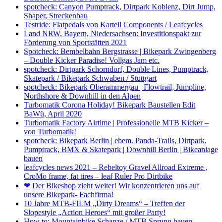
spotcheck: Canyon Pumptrack, Dirtpark Koblenz, Dirt Jump,
Shaper, Streckenbau
Testride: Flatpedals von Kartell Components / Leafcycles
Land NRW, Bayern, Niedersachsen: Investitionspakt zur
Förderung von Sportstätten 2021
Spotcheck: Bembelbahn Bergstrasse | Bikepark Zwingenberg
– Double Kicker Paradise! Vollgas Jam etc.
spotcheck: Dirtpark Schorndorf, Double Lines, Pumptrack,
Skatepark / Bikepark Schwaben / Stuttgart
spotcheck: Bikepark Oberammergau | Flowtrail, Jumpline,
Northshore & Downhill in den Alpen
Turbomatik Corona Holiday! Bikepark Baustellen Edit
BaWü, April 2020
Turbomatik Factory Airtime | Professionelle MTB Kicker –
von Turbomatik!
spotcheck: Bikepark Berlin | ehem. Panda-Trails, Dirtpark,
Pumptrack, BMX & Skatepark | Downhill Berlin | Bikeanlage
bauen
leafcycles news 2021 – Rebeltoy Gravel Allroad Extreme ,
CroMo frame, fat tires – leaf Ruler Pro Dirtbike
❤ Der Bikeshop zieht weiter! Wir konzentrieren uns auf
unsere Bikepark- Fachfirma!
10 Jahre MTB-FILM „Dirty Dreams“ – Treffen der
Slopestyle „Action Heroes“ mit großer Party!
How to: Mountainbike Schanze / MTB Sprung bauen –