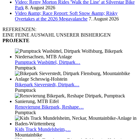
Video: Remy Morton Rides 'Walk the Line' at Silverstar Bike
Park
8. August 2026
Video &amp; Race Report: Soft Snow &amp; Risky
Overtakes at the 2026 Megavalanche
7. August 2026
REFERENZEN:
EINE FEINE AUSWAHL UNSERER BISHERIGEN
PROJEKTE
Pumptrack
Wasbüttel, Dirtpark…
Pumptrack
Bikepark
Sieverstedt, Dirtpark…
Pumptrack
Renovierung
Bikepark, Reshape…
Pumptrack
Kids
Track Mundelsheim,…
Mountainbike