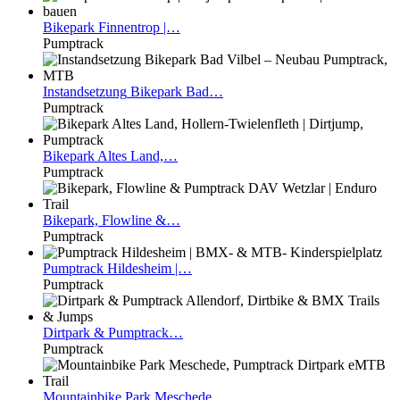
Bikepark
Finnentrop |…
Pumptrack
Instandsetzung
Bikepark Bad…
Pumptrack
Bikepark
Altes Land,…
Pumptrack
Bikepark,
Flowline &…
Pumptrack
Pumptrack
Hildesheim |…
Pumptrack
Dirtpark
& Pumptrack…
Pumptrack
Mountainbike
Park Meschede,…