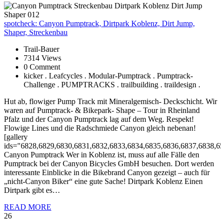
spotcheck:
Canyon Pumptrack, Dirtpark Koblenz, Dirt Jump,
Shaper, Streckenbau
Trail-Bauer
7314 Views
0 Comment
kicker . Leafcycles . Modular-Pumptrack . Pumptrack-
Challenge . PUMPTRACKS . trailbuilding . traildesign .
Hut ab, flowiger Pump Track mit Mineralgemisch- Deckschicht. Wir
waren auf Pumptrack- & Bikepark- Shape – Tour in Rheinland
Pfalz und der Canyon Pumptrack lag auf dem Weg. Respekt!
Flowige Lines und die Radschmiede Canyon gleich nebenan!
[gallery
ids="6828,6829,6830,6831,6832,6833,6834,6835,6836,6837,6838,6
Canyon Pumptrack Wer in Koblenz ist, muss auf alle Fälle den
Pumptrack bei der Canyon Bicycles GmbH besuchen. Dort werden
interessante Einblicke in die Bikebrand Canyon gezeigt – auch für
„nicht-Canyon Biker“ eine gute Sache! Dirtpark Koblenz Einen
Dirtpark gibt es…
READ MORE
26