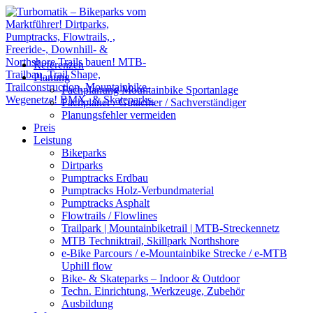
Referenzen
Planung
Fachplanung Mountainbike Sportanlage
Fachplaner / Gutachter / Sachverständiger
Planungsfehler vermeiden
Preis
Leistung
Bikeparks
Dirtparks
Pumptracks Erdbau
Pumptracks Holz-Verbundmaterial
Pumptracks Asphalt
Flowtrails / Flowlines
Trailpark | Mountainbiketrail | MTB-Streckennetz
MTB Techniktrail, Skillpark Northshore
e-Bike Parcours / e-Mountainbike Strecke / e-MTB
Uphill flow
Bike- & Skateparks – Indoor & Outdoor
Techn. Einrichtung, Werkzeuge, Zubehör
Ausbildung