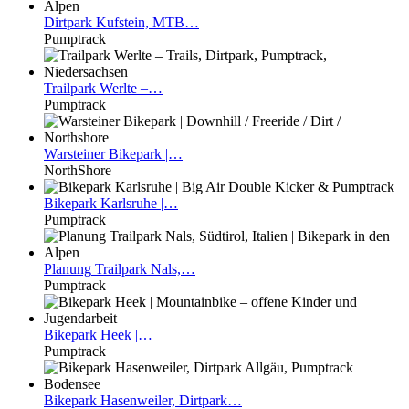
Dirtpark
Kufstein, MTB…
Pumptrack
Trailpark
Werlte –…
Pumptrack
Warsteiner
Bikepark |…
NorthShore
Bikepark
Karlsruhe |…
Pumptrack
Planung
Trailpark Nals,…
Pumptrack
Bikepark
Heek |…
Pumptrack
Bikepark
Hasenweiler, Dirtpark…