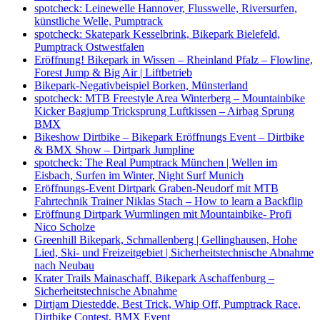
spotcheck: Leinewelle Hannover, Flusswelle, Riversurfen,
künstliche Welle, Pumptrack
spotcheck: Skatepark Kesselbrink, Bikepark Bielefeld,
Pumptrack Ostwestfalen
Eröffnung! Bikepark in Wissen – Rheinland Pfalz – Flowline,
Forest Jump & Big Air | Liftbetrieb
Bikepark-Negativbeispiel Borken, Münsterland
spotcheck: MTB Freestyle Area Winterberg – Mountainbike
Kicker Bagjump Tricksprung Luftkissen – Airbag Sprung
BMX
Bikeshow Dirtbike – Bikepark Eröffnungs Event – Dirtbike
& BMX Show – Dirtpark Jumpline
spotcheck: The Real Pumptrack München | Wellen im
Eisbach, Surfen im Winter, Night Surf Munich
Eröffnungs-Event Dirtpark Graben-Neudorf mit MTB
Fahrtechnik Trainer Niklas Stach – How to learn a Backflip
Eröffnung Dirtpark Wurmlingen mit Mountainbike- Profi
Nico Scholze
Greenhill Bikepark, Schmallenberg | Gellinghausen, Hohe
Lied, Ski- und Freizeitgebiet | Sicherheitstechnische Abnahme
nach Neubau
Krater Trails Mainaschaff, Bikepark Aschaffenburg –
Sicherheitstechnische Abnahme
Dirtjam Diestedde, Best Trick, Whip Off, Pumptrack Race,
Dirtbike Contest, BMX Event