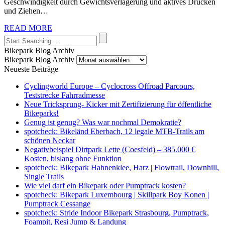
Geschwindigkeit durch Gewichtsverlagerung und aktives Drücken
und Ziehen…
READ MORE
Bikepark Blog Archiv
Bikepark Blog Archiv
Neueste Beiträge
Cyclingworld Europe – Cyclocross Offroad Parcours,
Teststrecke Fahrradmesse
Neue Tricksprung- Kicker mit Zertifizierung für öffentliche
Bikeparks!
Genug ist genug? Was war nochmal Demokratie?
spotcheck: Bikeländ Eberbach, 12 legale MTB-Trails am
schönen Neckar
Negativbeispiel Dirtpark Lette (Coesfeld) – 385.000 €
Kosten, bislang ohne Funktion
spotcheck: Bikepark Hahnenklee, Harz | Flowtrail, Downhill,
Single Trails
Wie viel darf ein Bikepark oder Pumptrack kosten?
spotcheck: Bikepark Luxembourg | Skillpark Boy Konen |
Pumptrack Cessange
spotcheck: Stride Indoor Bikepark Strasbourg, Pumptrack,
Foampit, Resi Jump & Landung