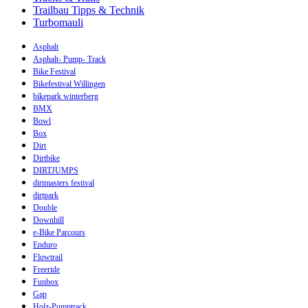
Trailbau Tipps & Technik
Turbomauli
Asphalt
Asphalt- Pump- Track
Bike Festival
Bikefestival Willingen
bikepark winterberg
BMX
Bowl
Box
Dirt
Dirtbike
DIRTJUMPS
dirtmasters festival
dirtpark
Double
Downhill
e-Bike Parcours
Enduro
Flowtrail
Freeride
Funbox
Gap
Holz-Pumptrack