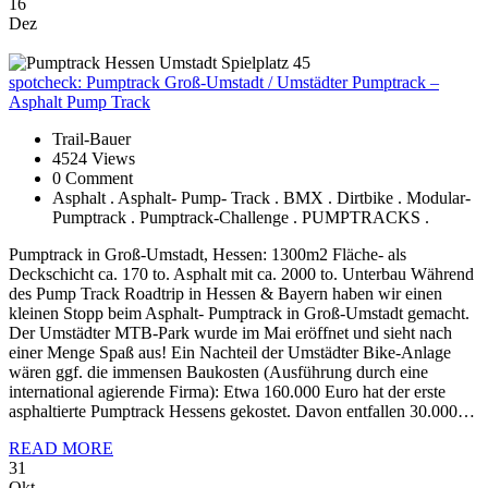
16
Dez
spotcheck:
Pumptrack Groß-Umstadt / Umstädter Pumptrack –
Asphalt Pump Track
Trail-Bauer
4524 Views
0 Comment
Asphalt . Asphalt- Pump- Track . BMX . Dirtbike . Modular-
Pumptrack . Pumptrack-Challenge . PUMPTRACKS .
Pumptrack in Groß-Umstadt, Hessen: 1300m2 Fläche- als
Deckschicht ca. 170 to. Asphalt mit ca. 2000 to. Unterbau Während
des Pump Track Roadtrip in Hessen & Bayern haben wir einen
kleinen Stopp beim Asphalt- Pumptrack in Groß-Umstadt gemacht.
Der Umstädter MTB-Park wurde im Mai eröffnet und sieht nach
einer Menge Spaß aus! Ein Nachteil der Umstädter Bike-Anlage
wären ggf. die immensen Baukosten (Ausführung durch eine
international agierende Firma): Etwa 160.000 Euro hat der erste
asphaltierte Pumptrack Hessens gekostet. Davon entfallen 30.000…
READ MORE
31
Okt