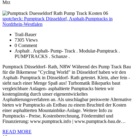
Mrz
spotcheck:
Pumptrack Düsseldorf, Asphalt-Pumptracks in
Nordrhein-Westfalen
Trail-Bauer
7305 Views
0 Comment
Asphalt . Asphalt- Pump- Track . Modular-Pumptrack .
PUMPTRACKS . Schanze .
Pumptrack Düsseldorf- Rath, NRW Während des Pump Track Bau
für die Bikemesse "Cycling World" in Düsseldorf haben wir den
Asphalt- Pumptrack in Düsseldorf- Rath getestet. Klein, aber fein -
sieht nach einer Menge Spaß aus! Turbomatik Bikeparks baut
vergleichbare Anlagen- asphaltierte Pumptracks bieten wir
kostengünstig durch unser eigenentwickeltes
Asphaltierungsverfahren an. Als unschlagbar preiswerte Alternative
bieten wir Pumptracks als Erdbau zu einem Bruchteil der Kosten
einer asphaltierten Mountainbike-Anlage. Weitere Info zu
Pumptracks - Preise, Kostenberechnung, Fördermittel und
Finanzierung: www.pumptrack.info | www.pumptrack-bau.de…
READ MORE