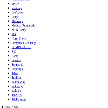
kicker
lakejump
Leafcycles
Ledge
Miniramp
Modular-Pumptrack
MTB Rampe
MX
North Shore
Pumptrack-Challenge
PUMPTRACKS
Rail
Ramp
Schanze
Singletrail
Slopestyle
Table
Trailbau
trailbuilding
traildesign
trailpark
TRAILS
Tricksprung
Links / Menu