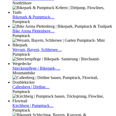
NorthShore
Bikepark
& Pumptrack…
Pumptrack
Bike
Arena Plettenberg…
Pumptrack
Weyarn,
Bayern, Schliersee…
Pumptrack
Streckenpflege
/ Bikepark-…
Mountainbike
Callenberg
| Dirtline…
Pumptrack
Kirchberg
| Pumptrack…
Pumptrack