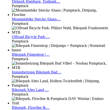
Dirtpark
Hamburg, Trailpark…
Pumptrack
Mountainbike
Strecke Ahaus…
Pumptrack
Offroad
Bicycle Park-…
Pumptrack
Bikepark
Finnentrop |…
Pumptrack
Instandsetzung
Bikepark Bad…
Pumptrack
Bikepark
Altes Land,…
Pumptrack
Bikepark,
Flowline &…