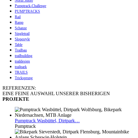
North Shore
Pumptrack-Challenge
PUMPTRACKS
Rail
Ramp
Schanze
Singletrail
Slopestyle
Table
Trailbau
trailbuilding
traildesign
trailpark
TRAILS
Tricksprung
REFERENZEN:
EINE FEINE AUSWAHL UNSERER BISHERIGEN
PROJEKTE
Pumptrack
Wasbüttel, Dirtpark…
Pumptrack