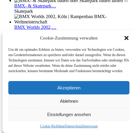
BMX-
& Skatepark…
Skatepark
BMX
Worlds 2002,…
BMX/Dirt
Cookie-Zustimmung verwalten
Bikepark,
Pumptrack |…
Um dir ein optimales Erlebnis zu bieten, verwenden wir Technologien wie Cookies,
Pumptrack
um Geräteinformationen zu speichern und/oder darauf zuzugreifen. Wenn du diesen
Technologien zustimmst, können wir Daten wie das Surfverhalten oder eindeutige IDs
Planung
| Radspitze…
auf dieser Website verarbeiten. Wenn du deine Zustimmung nicht erteilst oder
Pumptrack
zurückziehst, können bestimmte Merkmale und Funktionen beeinträchtigt werden.
MX
Park /…
Akzeptieren
Dirtpark
Ablehnen
Bikepark,
BMX-, Skatepark…
Skatepark
Einstellungen ansehen
Bikepark,
Bmx, Skatepark…
Skatepark
Cookie-Richtlinie
Datenschutz
Impressum