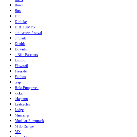
Bowl
Box
Dirt
Dirtbike
DIRTJUMPS
dirtmasters festival
dirtpark
Double
Downhill
e-Bike Parcours
Enduro
Flowtrail
Freeride
Funbox
Gap
Holz-Pumptrack
kicker
lakejump
Leafcycles
Ledge
Miniramp
Modular-Pumptrack
MTB Rampe
MX