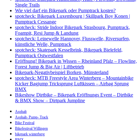
Single Trails
Wie viel darf ein Bikepark oder Pumptrack kosten?
spotcheck: Bikepark Luxembourg | Skillpark Boy Konen |
Pumptrack Cessange
spotcheck: Stride Indoor Bikepark Strasbourg, Pumptrack,
Foampit, Resi Jump & Landung
spotcheck: Leinewelle Hannover, Flusswelle, Riversurfen,
künstliche Welle, Pumptrack
spotcheck: Skatepark Kesselbrink, Bikepark Bielefeld,
Pumptrack Ostwestfalen
Eröffnung! Bikepark in Wissen – Rheinland Pfalz – Flowline,
Forest Jump & Big Air | Liftbetrieb
Bikepark-Negativbeispiel Borken, Münsterland
spotcheck: MTB Freestyle Area Winterberg – Mountainbike
Kicker Bagjump Tricksprung Luftkissen – Airbag Sprung
BMX
Bikeshow Dirtbike – Bikepark Eröffnungs Event – Dirtbike
& BMX Show – Dirtpark Jumpline
Asphalt
Asphalt- Pump- Track
Bike Festival
Bikefestival Willingen
bikepark winterberg
BMX