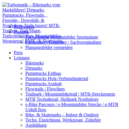
Referenzen
Planung
Fachplanung Mountainbike Sportanlage
Fachplaner / Gutachter / Sachverständiger
Planungsfehler vermeiden
Preis
Leistung
Bikeparks
Dirtparks
Pumptracks Erdbau
Pumptracks Holz-Verbundmaterial
Pumptracks Asphalt
Flowtrails / Flowlines
Trailpark | Mountainbiketrail | MTB-Streckennetz
MTB Techniktrail, Skillpark Northshore
e-Bike Parcours / e-Mountainbike Strecke / e-MTB
Uphill flow
Bike- & Skateparks – Indoor & Outdoor
Techn. Einrichtung, Werkzeuge, Zubehör
Ausbildung