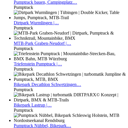
Pumptrack
bauen, Campingplatz…
Pumptrack
Dirtpark
Wurmlingen |…
Pumptrack
MTB-Park
Graben-Neudorf |…
Pumptrack
Triefenstein
Pumptrack |…
Pumptrack
Bikepark
Decathlon Schwetzingen…
Pumptrack
Bikepark
Lastrup |…
Pumptrack
Pumptrack
Nübbel, Bikepark…