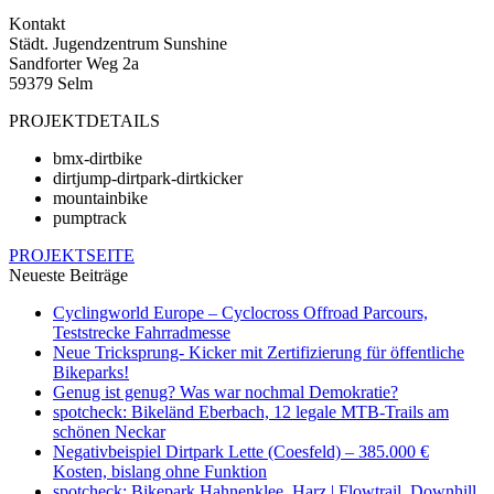
Kontakt
Städt. Jugendzentrum Sunshine
Sandforter Weg 2a
59379 Selm
PROJEKTDETAILS
bmx-dirtbike
dirtjump-dirtpark-dirtkicker
mountainbike
pumptrack
PROJEKTSEITE
Neueste Beiträge
Cyclingworld Europe – Cyclocross Offroad Parcours,
Teststrecke Fahrradmesse
Neue Tricksprung- Kicker mit Zertifizierung für öffentliche
Bikeparks!
Genug ist genug? Was war nochmal Demokratie?
spotcheck: Bikeländ Eberbach, 12 legale MTB-Trails am
schönen Neckar
Negativbeispiel Dirtpark Lette (Coesfeld) – 385.000 €
Kosten, bislang ohne Funktion
spotcheck: Bikepark Hahnenklee, Harz | Flowtrail, Downhill,