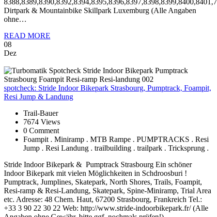
8388,8389,8390,8392,8394,8395,8396,8397,8398,8399,8400,8401,7
Dirtpark & Mountainbike Skillpark Luxemburg (Alle Angaben
ohne…
READ MORE
08
Dez
spotcheck:
Stride Indoor Bikepark Strasbourg, Pumptrack, Foampit,
Resi Jump & Landung
Trail-Bauer
7674 Views
0 Comment
Foampit . Miniramp . MTB Rampe . PUMPTRACKS . Resi
Jump . Resi Landung . trailbuilding . trailpark . Tricksprung .
Stride Indoor Bikepark & Pumptrack Strasbourg Ein schöner
Indoor Bikepark mit vielen Möglichkeiten in Schdroosburi !
Pumptrack, Jumplines, Skatepark, North Shores, Trails, Foampit,
Resi-ramp & Resi-Landung, Skatepark, Spine-Miniramp, Trial Area
etc. Adresse: 48 Chem. Haut, 67200 Strasbourg, Frankreich Tel.:
+33 3 90 22 30 22 Web: http://www.stride-indoorbikepark.fr/ (Alle
Angaben ohne Gewähr, bitte ggf. nochmals prüfen!)