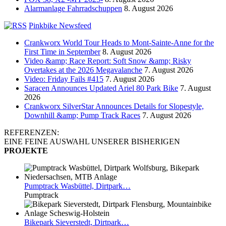
Alarmanlage Fahrradschuppen
8. August 2026
Pinkbike Newsfeed
Crankworx World Tour Heads to Mont-Sainte-Anne for the
First Time in September
8. August 2026
Video &amp; Race Report: Soft Snow &amp; Risky
Overtakes at the 2026 Megavalanche
7. August 2026
Video: Friday Fails #415
7. August 2026
Saracen Announces Updated Ariel 80 Park Bike
7. August
2026
Crankworx SilverStar Announces Details for Slopestyle,
Downhill &amp; Pump Track Races
7. August 2026
REFERENZEN:
EINE FEINE AUSWAHL UNSERER BISHERIGEN
PROJEKTE
Pumptrack
Wasbüttel, Dirtpark…
Pumptrack
Bikepark
Sieverstedt, Dirtpark…