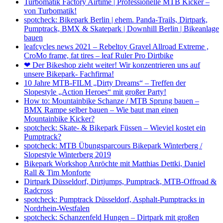
Turbomatik Factory Airtime | Professionelle MTB Kicker –
von Turbomatik!
spotcheck: Bikepark Berlin | ehem. Panda-Trails, Dirtpark,
Pumptrack, BMX & Skatepark | Downhill Berlin | Bikeanlage
bauen
leafcycles news 2021 – Rebeltoy Gravel Allroad Extreme ,
CroMo frame, fat tires – leaf Ruler Pro Dirtbike
❤ Der Bikeshop zieht weiter! Wir konzentrieren uns auf
unsere Bikepark- Fachfirma!
10 Jahre MTB-FILM „Dirty Dreams“ – Treffen der
Slopestyle „Action Heroes“ mit großer Party!
How to: Mountainbike Schanze / MTB Sprung bauen –
BMX Rampe selber bauen – Wie baut man einen
Mountainbike Kicker?
spotcheck: Skate- & Bikepark Füssen – Wieviel kostet ein
Pumptrack?
spotcheck: MTB Übungsparcours Bikepark Winterberg /
Slopestyle Winterberg 2019
Bikepark Workshop Anröchte mit Matthias Dettki, Daniel
Rall & Tim Monforte
Dirtpark Düsseldorf, Dirtjumps, Pumptrack, MTB-Offroad &
Radcross
spotcheck: Pumptrack Düsseldorf, Asphalt-Pumptracks in
Nordrhein-Westfalen
spotcheck: Schanzenfeld Hungen – Dirtpark mit großen