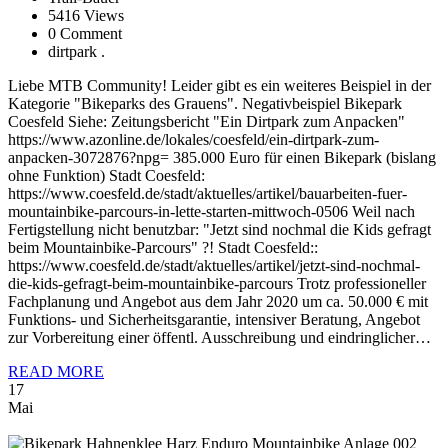
5416 Views
0 Comment
dirtpark .
Liebe MTB Community! Leider gibt es ein weiteres Beispiel in der
Kategorie "Bikeparks des Grauens". Negativbeispiel Bikepark
Coesfeld Siehe: Zeitungsbericht "Ein Dirtpark zum Anpacken"
https://www.azonline.de/lokales/coesfeld/ein-dirtpark-zum-
anpacken-3072876?npg= 385.000 Euro für einen Bikepark (bislang
ohne Funktion) Stadt Coesfeld:
https://www.coesfeld.de/stadt/aktuelles/artikel/bauarbeiten-fuer-
mountainbike-parcours-in-lette-starten-mittwoch-0506 Weil nach
Fertigstellung nicht benutzbar: "Jetzt sind nochmal die Kids gefragt
beim Mountainbike-Parcours" ?! Stadt Coesfeld::
https://www.coesfeld.de/stadt/aktuelles/artikel/jetzt-sind-nochmal-
die-kids-gefragt-beim-mountainbike-parcours Trotz professioneller
Fachplanung und Angebot aus dem Jahr 2020 um ca. 50.000 € mit
Funktions- und Sicherheitsgarantie, intensiver Beratung, Angebot
zur Vorbereitung einer öffentl. Ausschreibung und eindringlicher…
READ MORE
17
Mai