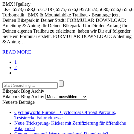
BMX! [gallery
ids="6573,6588,6572,7187,6575,6576,6957,6574,5680,6556,6555,6
Turbomatik | BMX & Mountainbike Trailbau - Beantrage jetzt
Deinen Bikepark in Deiner Stadt! FORMULAR-DOWNLOAD:
Anleitung & Antrag für Deinen Bikepark! Um Dir den Anfang für
Deinen eigenen Trailbau zu erleichtern, haben wir Dir auf folgender
Seite ein Formular erstellt. FORMULAR-DOWNLOAD: Anleitung
& Antrag…
READ MORE
1
2
Bikepark Blog Archiv
Bikepark Blog Archiv
Neueste Beiträge
Cyclingworld Europe – Cyclocross Offroad Parcours,
Teststrecke Fahrradmesse
Neue Tricksprung- Kicker mit Zertifizierung für öffentliche
Bikeparks!
Genug ist genug? Was war nochmal Demokratie?