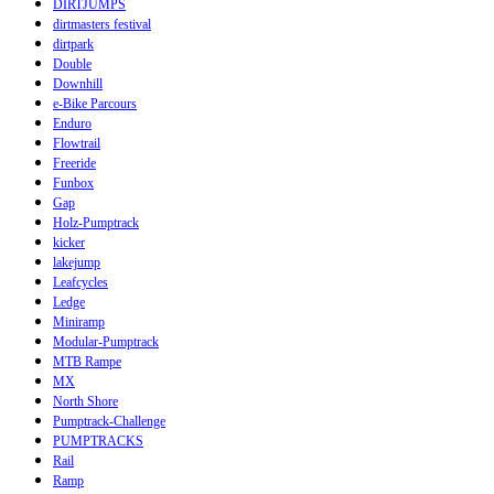
DIRTJUMPS
dirtmasters festival
dirtpark
Double
Downhill
e-Bike Parcours
Enduro
Flowtrail
Freeride
Funbox
Gap
Holz-Pumptrack
kicker
lakejump
Leafcycles
Ledge
Miniramp
Modular-Pumptrack
MTB Rampe
MX
North Shore
Pumptrack-Challenge
PUMPTRACKS
Rail
Ramp