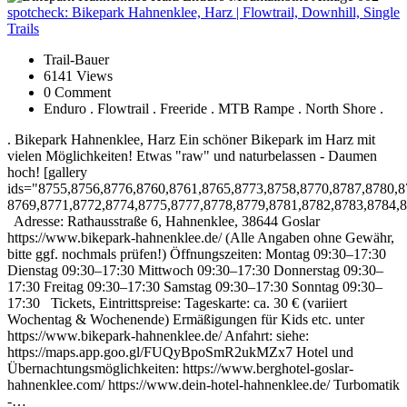
spotcheck:
Bikepark Hahnenklee, Harz | Flowtrail, Downhill, Single
Trails
Trail-Bauer
6141 Views
0 Comment
Enduro . Flowtrail . Freeride . MTB Rampe . North Shore .
. Bikepark Hahnenklee, Harz Ein schöner Bikepark im Harz mit
vielen Möglichkeiten! Etwas "raw" und naturbelassen - Daumen
hoch! [gallery
ids="8755,8756,8776,8760,8761,8765,8773,8758,8770,8787,8780,8
8769,8771,8772,8774,8775,8777,8778,8779,8781,8782,8783,8784,8
Adresse: Rathausstraße 6, Hahnenklee, 38644 Goslar
https://www.bikepark-hahnenklee.de/ (Alle Angaben ohne Gewähr,
bitte ggf. nochmals prüfen!) Öffnungszeiten: Montag 09:30–17:30
Dienstag 09:30–17:30 Mittwoch 09:30–17:30 Donnerstag 09:30–
17:30 Freitag 09:30–17:30 Samstag 09:30–17:30 Sonntag 09:30–
17:30 Tickets, Eintrittspreise: Tageskarte: ca. 30 € (variiert
Wochentag & Wochenende) Ermäßigungen für Kids etc. unter
https://www.bikepark-hahnenklee.de/ Anfahrt: siehe:
https://maps.app.goo.gl/FUQyBpoSmR2ukMZx7 Hotel und
Übernachtungsmöglichkeiten: https://www.berghotel-goslar-
hahnenklee.com/ https://www.dein-hotel-hahnenklee.de/ Turbomatik
-…