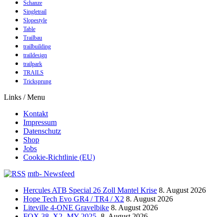
Schanze
Singletrail
Slopestyle
Table
Trailbau
trailbuilding
traildesign
trailpark
TRAILS
Tricksprung
Links / Menu
Kontakt
Impressum
Datenschutz
Shop
Jobs
Cookie-Richtlinie (EU)
mtb- Newsfeed
Hercules ATB Special 26 Zoll Mantel Krise
8. August 2026
Hope Tech Evo GR4 / TR4 / X2
8. August 2026
Liteville 4-ONE Gravelbike
8. August 2026
FOX 38, X2 -MY 2025-
8. August 2026