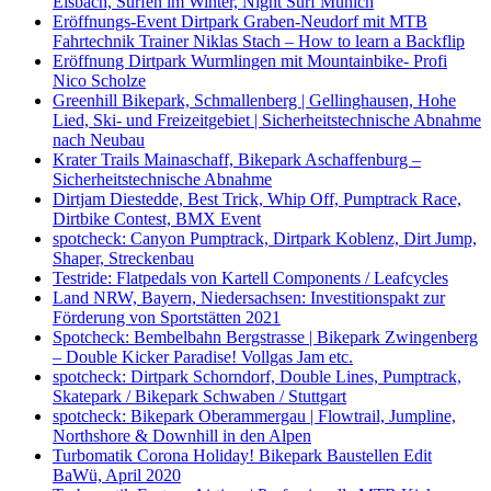
Eisbach, Surfen im Winter, Night Surf Munich
Eröffnungs-Event Dirtpark Graben-Neudorf mit MTB
Fahrtechnik Trainer Niklas Stach – How to learn a Backflip
Eröffnung Dirtpark Wurmlingen mit Mountainbike- Profi
Nico Scholze
Greenhill Bikepark, Schmallenberg | Gellinghausen, Hohe
Lied, Ski- und Freizeitgebiet | Sicherheitstechnische Abnahme
nach Neubau
Krater Trails Mainaschaff, Bikepark Aschaffenburg –
Sicherheitstechnische Abnahme
Dirtjam Diestedde, Best Trick, Whip Off, Pumptrack Race,
Dirtbike Contest, BMX Event
spotcheck: Canyon Pumptrack, Dirtpark Koblenz, Dirt Jump,
Shaper, Streckenbau
Testride: Flatpedals von Kartell Components / Leafcycles
Land NRW, Bayern, Niedersachsen: Investitionspakt zur
Förderung von Sportstätten 2021
Spotcheck: Bembelbahn Bergstrasse | Bikepark Zwingenberg
– Double Kicker Paradise! Vollgas Jam etc.
spotcheck: Dirtpark Schorndorf, Double Lines, Pumptrack,
Skatepark / Bikepark Schwaben / Stuttgart
spotcheck: Bikepark Oberammergau | Flowtrail, Jumpline,
Northshore & Downhill in den Alpen
Turbomatik Corona Holiday! Bikepark Baustellen Edit
BaWü, April 2020