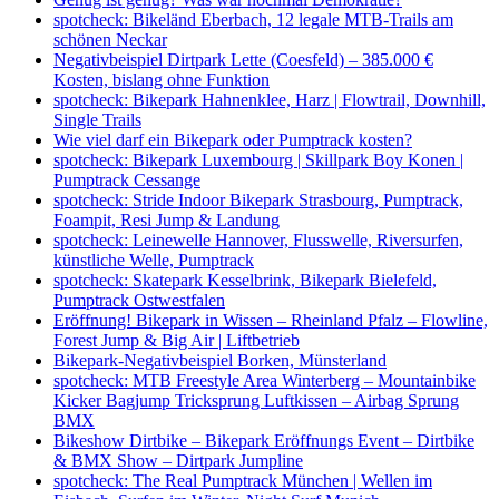
spotcheck: Bikeländ Eberbach, 12 legale MTB-Trails am
schönen Neckar
Negativbeispiel Dirtpark Lette (Coesfeld) – 385.000 €
Kosten, bislang ohne Funktion
spotcheck: Bikepark Hahnenklee, Harz | Flowtrail, Downhill,
Single Trails
Wie viel darf ein Bikepark oder Pumptrack kosten?
spotcheck: Bikepark Luxembourg | Skillpark Boy Konen |
Pumptrack Cessange
spotcheck: Stride Indoor Bikepark Strasbourg, Pumptrack,
Foampit, Resi Jump & Landung
spotcheck: Leinewelle Hannover, Flusswelle, Riversurfen,
künstliche Welle, Pumptrack
spotcheck: Skatepark Kesselbrink, Bikepark Bielefeld,
Pumptrack Ostwestfalen
Eröffnung! Bikepark in Wissen – Rheinland Pfalz – Flowline,
Forest Jump & Big Air | Liftbetrieb
Bikepark-Negativbeispiel Borken, Münsterland
spotcheck: MTB Freestyle Area Winterberg – Mountainbike
Kicker Bagjump Tricksprung Luftkissen – Airbag Sprung
BMX
Bikeshow Dirtbike – Bikepark Eröffnungs Event – Dirtbike
& BMX Show – Dirtpark Jumpline
spotcheck: The Real Pumptrack München | Wellen im