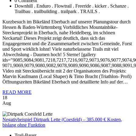
0 Comment
Downhill . Enduro . Flowtrail . Freeride . kicker . Schanze .
Trailbau . trailbuilding . trailpark . TRAILS .
Kurzbesuch im Bikeländ Eberbach auf unserer Planungstour durch
Hessen & Baden-Württemberg Vorbildliches Mountainbike-
Streckenprojekt in Eberbach, nahe Heidelberg, im schönen
Neckartal! Dieses Projekt zeigt deutlich, dass sich das
Engagegement und die Zusammenarbeit zwischen Gemeinde, Forst
und Sport wirklich lohnt! Viele naturbelassene Trails mit viel
Abwechslung - Daumen hoch! 5 Sterne! [gallery
ids="9085,9084,9081,7218,7217,7216,9072,9073,9076,9077,9074,9
9071,9069,9079,9080,9082,9078,9089,9090,9086,9087,9088,9091,9
Video mit Strecknübersicht mit 2 der Organisatoren des Projekts:
Marvin Kaufmann (Local Shaper) & Timo Bracht (Triathlon- Profi)
Öffnungszeiten Bikeländ Eberbach und detaillierte Info auf der…
READ MORE
18
Aug
Negativbeispiel
Dirtpark Lette (Coesfeld) – 385.000 € Kosten,
bislang ohne Funktion
Trail-Bauer