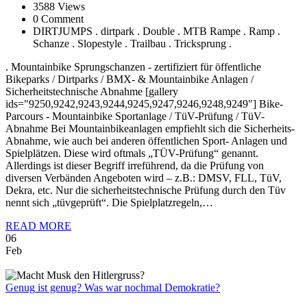
3588 Views
0 Comment
DIRTJUMPS . dirtpark . Double . MTB Rampe . Ramp .
Schanze . Slopestyle . Trailbau . Tricksprung .
. Mountainbike Sprungschanzen - zertifiziert für öffentliche
Bikeparks / Dirtparks / BMX- & Mountainbike Anlagen /
Sicherheitstechnische Abnahme [gallery
ids="9250,9242,9243,9244,9245,9247,9246,9248,9249"] Bike-
Parcours - Mountainbike Sportanlage / TüV-Prüfung / TüV-
Abnahme Bei Mountainbikeanlagen empfiehlt sich die Sicherheits-
Abnahme, wie auch bei anderen öffentlichen Sport- Anlagen und
Spielplätzen. Diese wird oftmals „TÜV-Prüfung“ genannt.
Allerdings ist dieser Begriff irreführend, da die Prüfung von
diversen Verbänden Angeboten wird – z.B.: DMSV, FLL, TüV,
Dekra, etc. Nur die sicherheitstechnische Prüfung durch den Tüv
nennt sich „tüvgeprüft“. Die Spielplatzregeln,…
READ MORE
06
Feb
Genug
ist genug? Was war nochmal Demokratie?