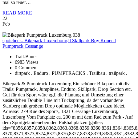
mal so teuer…
READ MORE
22
Feb
spotcheck:
Bikepark Luxembourg | Skillpark Boy Konen |
Pumptrack Cessange
Trail-Bauer
6983 Views
0 Comment
dirtpark . Enduro . PUMPTRACKS . Trailbau . trailpark .
Bikepark & Pumptrack Luxemburg Ein schöner Bikepark mit div.
Trails: Pumptrack, Jumplines, Enduro, Skillpark, Drop Section etc.
Gut für den Sport wäre ggf. die Planung und Umsetzung einer
zusätzlichen Double-Line mit Tricksprung, da der vorhandene
Startberg mit großem Drop optimale Möglichkeiten dazu bietet.
Adresse: 279 Rue des Sports, 1321 Cessange Luxembourg,
Luxemburg Vom Parkplatz ca. 200 m mit dem Rad zum Park - Auf
dem Sportgeländeneben den Fußballplätzen [gallery
ids="8356,8357,8358,8362,8363,8368,8359,8360,8361,8364,8365,8
8370,8371,8373,8374,8375,8376,8377,8378,8379,8380,8381,8382,8