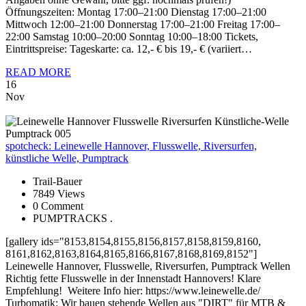
Öffnungszeiten: Montag 17:00–21:00 Dienstag 17:00–21:00
Mittwoch 12:00–21:00 Donnerstag 17:00–21:00 Freitag 17:00–
22:00 Samstag 10:00–20:00 Sonntag 10:00–18:00 Tickets,
Eintrittspreise: Tageskarte: ca. 12,- € bis 19,- € (variiert…
READ MORE
16
Nov
spotcheck:
Leinewelle Hannover, Flusswelle, Riversurfen,
künstliche Welle, Pumptrack
Trail-Bauer
7849 Views
0 Comment
PUMPTRACKS .
[gallery ids="8153,8154,8155,8156,8157,8158,8159,8160,
8161,8162,8163,8164,8165,8166,8167,8168,8169,8152"]
Leinewelle Hannover, Flusswelle, Riversurfen, Pumptrack Wellen
Richtig fette Flusswelle in der Innenstadt Hannovers! Klare
Empfehlung! Weitere Info hier: https://www.leinewelle.de/
Turbomatik: Wir bauen stehende Wellen aus "DIRT" für MTB &