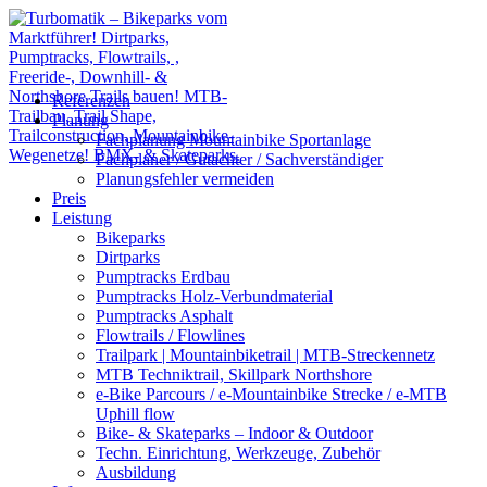
Referenzen
Planung
Fachplanung Mountainbike Sportanlage
Fachplaner / Gutachter / Sachverständiger
Planungsfehler vermeiden
Preis
Leistung
Bikeparks
Dirtparks
Pumptracks Erdbau
Pumptracks Holz-Verbundmaterial
Pumptracks Asphalt
Flowtrails / Flowlines
Trailpark | Mountainbiketrail | MTB-Streckennetz
MTB Techniktrail, Skillpark Northshore
e-Bike Parcours / e-Mountainbike Strecke / e-MTB
Uphill flow
Bike- & Skateparks – Indoor & Outdoor
Techn. Einrichtung, Werkzeuge, Zubehör
Ausbildung