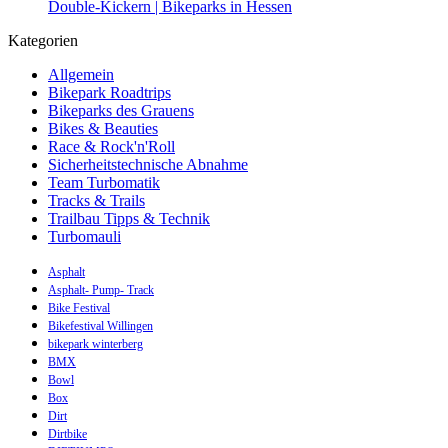
Double-Kickern | Bikeparks in Hessen
Kategorien
Allgemein
Bikepark Roadtrips
Bikeparks des Grauens
Bikes & Beauties
Race & Rock'n'Roll
Sicherheitstechnische Abnahme
Team Turbomatik
Tracks & Trails
Trailbau Tipps & Technik
Turbomauli
Asphalt
Asphalt- Pump- Track
Bike Festival
Bikefestival Willingen
bikepark winterberg
BMX
Bowl
Box
Dirt
Dirtbike