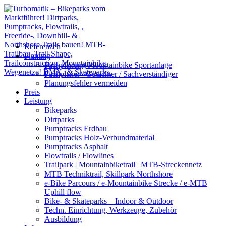
Referenzen
Planung
Fachplanung Mountainbike Sportanlage
Fachplaner / Gutachter / Sachverständiger
Planungsfehler vermeiden
Preis
Leistung
Bikeparks
Dirtparks
Pumptracks Erdbau
Pumptracks Holz-Verbundmaterial
Pumptracks Asphalt
Flowtrails / Flowlines
Trailpark | Mountainbiketrail | MTB-Streckennetz
MTB Techniktrail, Skillpark Northshore
e-Bike Parcours / e-Mountainbike Strecke / e-MTB
Uphill flow
Bike- & Skateparks – Indoor & Outdoor
Techn. Einrichtung, Werkzeuge, Zubehör
Ausbildung