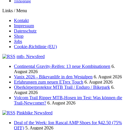
Tricksprung
Links / Menu
Kontakt
Impressum
Datenschutz
Shop
Jobs
Cookie-Richtlinie (EU)
mtb- Newsfeed
Continental Gravity-Reifen: 13 neue Kombinationen
6.
August 2026
Vanix 2026 - Bikevanlife in den Westalpen
6. August 2026
Erfahrungen zum neuen ETrex Touch
6. August 2026
Oberkörperprotektor MTB Trail / Enduro / Bikepark
6.
August 2026
Volcom Trail Ripper MTB-Hosen im Test: Was können die
Trail-Newcomer?
6. August 2026
Pinkbike Newsfeed
Deal of the Week: Ion Rascal AMP Shoes for $42.50 (75%
OFF)
5. August 2026