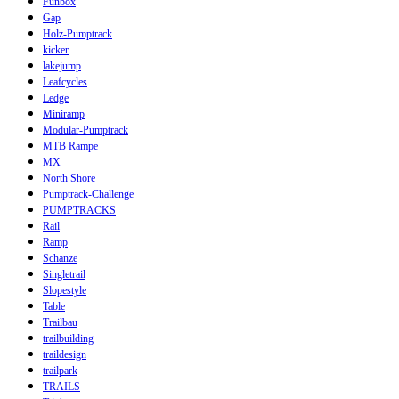
Funbox
Gap
Holz-Pumptrack
kicker
lakejump
Leafcycles
Ledge
Miniramp
Modular-Pumptrack
MTB Rampe
MX
North Shore
Pumptrack-Challenge
PUMPTRACKS
Rail
Ramp
Schanze
Singletrail
Slopestyle
Table
Trailbau
trailbuilding
traildesign
trailpark
TRAILS