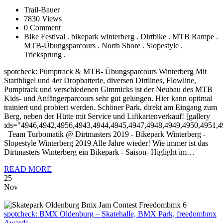
Trail-Bauer
7830 Views
0 Comment
Bike Festival . bikepark winterberg . Dirtbike . MTB Rampe .
MTB-Übungsparcours . North Shore . Slopestyle .
Tricksprung .
spotcheck: Pumptrack & MTB- Übungsparcours Winterberg Mit
Starthügel und 4er Dropbatterie, diversen Dirtlines, Flowline,
Pumptrack und verschiedenen Gimmicks ist der Neubau des MTB
Kids- und Anfängerparcours sehr gut gelungen. Hier kann optimal
trainiert und probiert werden. Schöner Park, direkt am Eingang zum
Berg, neben der Hütte mit Service und Liftkartenverkauf! [gallery
ids="4946,4942,4956,4943,4944,4945,4947,4948,4949,4950,4951,4
Team Turbomatik @ Dirtmasters 2019 - Bikepark Winterberg -
Slopestyle Winterberg 2019 Alle Jahre wieder! Wie immer ist das
Dirtmasters Winterberg ein Bikepark - Saison- Higlight im…
READ MORE
25
Nov
spotcheck:
BMX Oldenburg – Skatehalle, BMX Park, freedombmx
Awards