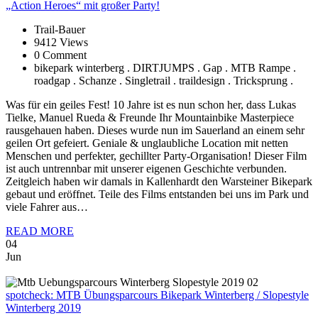
„Action Heroes“ mit großer Party!
Trail-Bauer
9412 Views
0 Comment
bikepark winterberg . DIRTJUMPS . Gap . MTB Rampe .
roadgap . Schanze . Singletrail . traildesign . Tricksprung .
Was für ein geiles Fest! 10 Jahre ist es nun schon her, dass Lukas
Tielke, Manuel Rueda & Freunde Ihr Mountainbike Masterpiece
rausgehauen haben. Dieses wurde nun im Sauerland an einem sehr
geilen Ort gefeiert. Geniale & unglaubliche Location mit netten
Menschen und perfekter, gechillter Party-Organisation! Dieser Film
ist auch untrennbar mit unserer eigenen Geschichte verbunden.
Zeitgleich haben wir damals in Kallenhardt den Warsteiner Bikepark
gebaut und eröffnet. Teile des Films entstanden bei uns im Park und
viele Fahrer aus…
READ MORE
04
Jun
spotcheck:
MTB Übungsparcours Bikepark Winterberg / Slopestyle
Winterberg 2019