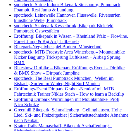
spotcheck: Stride Indoor Bikepark Strasbourg, Pumptrack,
Foampit, Resi Jump & Landung
spotcheck: Leinewelle Hannover, Flusswelle, Riversurfen,
künstliche Welle, Pumptrack
spotcheck: Skatepark Kesselbrink, Bikepark Bielefeld,
Pumptrack Ostwestfalen
Eröffnung! Bikepark in Wissen – Rheinland Pfalz – Flowline,
Forest Jump & Big Air | Liftbetrieb
Bikepark-Negativbeispiel Borken, Münsterland
spotcheck: MTB Freestyle Area Winterberg – Mountainbike
Kicker Bagjump Tricksprung Luftkissen – Airbag Sprung
BMX
Bikeshow Dirtbike – Bikepark Eröffnungs Event – Dirtbike
& BMX Show – Dirtpark Jumpline
spotcheck: The Real Pumptrack München | Wellen im
Eisbach, Surfen im Winter, Night Surf Munich
Eröffnungs-Event Dirtpark Graben-Neudorf mit MTB
Fahrtechnik Trainer Niklas Stach – How to learn a Backflip
Eröffnung Dirtpark Wurmlingen mit Mountainbike- Profi
Nico Scholze
Greenhill Bikepark, Schmallenberg | Gellinghausen, Hohe
Lied, Ski- und Freizeitgebiet | Sicherheitstechnische Abnahme
nach Neubau
Krater Trails Mainaschaff, Bikepark Aschaffenburg –
Sicherheitstechnische Abnahme