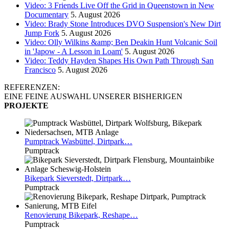
Video: 3 Friends Live Off the Grid in Queenstown in New
Documentary
5. August 2026
Video: Brady Stone Introduces DVO Suspension's New Dirt
Jump Fork
5. August 2026
Video: Olly Wilkins &amp; Ben Deakin Hunt Volcanic Soil
in 'Japow - A Lesson in Loam'
5. August 2026
Video: Teddy Hayden Shapes His Own Path Through San
Francisco
5. August 2026
REFERENZEN:
EINE FEINE AUSWAHL UNSERER BISHERIGEN
PROJEKTE
Pumptrack
Wasbüttel, Dirtpark…
Pumptrack
Bikepark
Sieverstedt, Dirtpark…
Pumptrack
Renovierung
Bikepark, Reshape…
Pumptrack