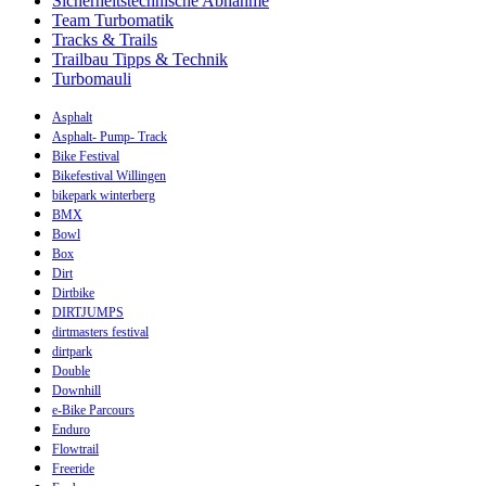
Sicherheitstechnische Abnahme
Team Turbomatik
Tracks & Trails
Trailbau Tipps & Technik
Turbomauli
Asphalt
Asphalt- Pump- Track
Bike Festival
Bikefestival Willingen
bikepark winterberg
BMX
Bowl
Box
Dirt
Dirtbike
DIRTJUMPS
dirtmasters festival
dirtpark
Double
Downhill
e-Bike Parcours
Enduro
Flowtrail
Freeride