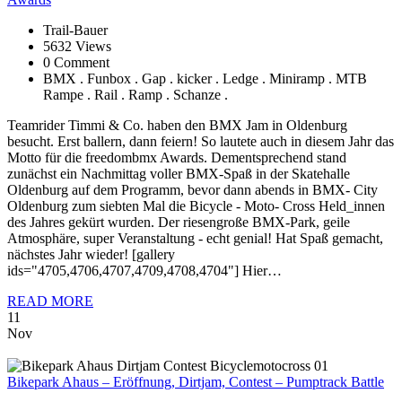
Trail-Bauer
5632 Views
0 Comment
BMX . Funbox . Gap . kicker . Ledge . Miniramp . MTB
Rampe . Rail . Ramp . Schanze .
Teamrider Timmi & Co. haben den BMX Jam in Oldenburg
besucht. Erst ballern, dann feiern! So lautete auch in diesem Jahr das
Motto für die freedombmx Awards. Dementsprechend stand
zunächst ein Nachmittag voller BMX-Spaß in der Skatehalle
Oldenburg auf dem Programm, bevor dann abends in BMX- City
Oldenburg zum siebten Mal die Bicycle - Moto- Cross Held_innen
des Jahres gekürt wurden. Der riesengroße BMX-Park, geile
Atmosphäre, super Veranstaltung - echt genial! Hat Spaß gemacht,
nächstes Jahr wieder! [gallery
ids="4705,4706,4707,4709,4708,4704"] Hier…
READ MORE
11
Nov
Bikepark
Ahaus – Eröffnung, Dirtjam, Contest – Pumptrack Battle