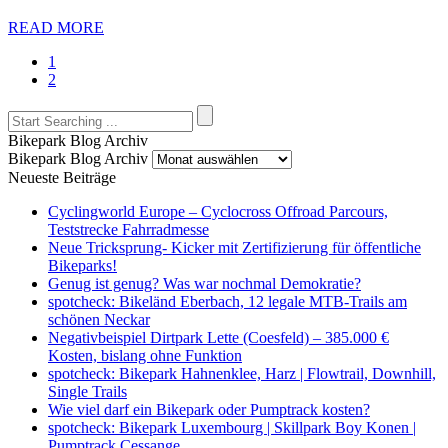
READ MORE
1
2
Bikepark Blog Archiv
Bikepark Blog Archiv
Neueste Beiträge
Cyclingworld Europe – Cyclocross Offroad Parcours,
Teststrecke Fahrradmesse
Neue Tricksprung- Kicker mit Zertifizierung für öffentliche
Bikeparks!
Genug ist genug? Was war nochmal Demokratie?
spotcheck: Bikeländ Eberbach, 12 legale MTB-Trails am
schönen Neckar
Negativbeispiel Dirtpark Lette (Coesfeld) – 385.000 €
Kosten, bislang ohne Funktion
spotcheck: Bikepark Hahnenklee, Harz | Flowtrail, Downhill,
Single Trails
Wie viel darf ein Bikepark oder Pumptrack kosten?
spotcheck: Bikepark Luxembourg | Skillpark Boy Konen |
Pumptrack Cessange