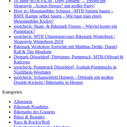
10 Jahre MTB-FILM „Dirty Dreams“ – Treffen der
Slopestyle „Action Heroes“ mit großer Party!
How to: Mountainbike Schanze / MTB Sprung bauen –
BMX Rampe selber bauen – Wie baut man einen
Mountainbike Kicker?
spotcheck: Skate- & Bikepark Füssen – Wieviel kostet ein
Pumptrack?
spotcheck: MTB Übungsparcours Bikepark Winterberg /
Slopestyle Winterberg 2019
Bikepark Workshop Anröchte mit Matthias Dettki, Daniel
Rall & Tim Monforte
Dirtpark Düsseldorf, Dirtjumps, Pumptrack, MTB-Offroad &
Radcross
spotcheck: Pumptrack Düsseldorf, Asphalt-Pumptracks in
Nordrhein-Westfalen
spotcheck: Schanzenfeld Hungen – Dirtpark mit großen
Double-Kickern | Bikeparks in Hessen
Kategorien
Allgemein
Bikepark Roadtrips
Bikeparks des Grauens
Bikes & Beauties
Race & Rock'n'Roll