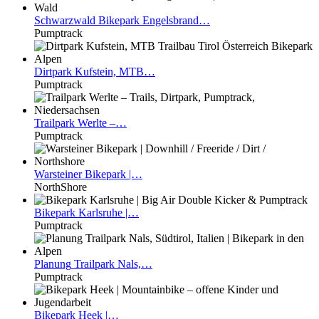
Schwarzwald
Bikepark Engelsbrand…
Pumptrack
Dirtpark
Kufstein, MTB…
Pumptrack
Trailpark
Werlte –…
Pumptrack
Warsteiner
Bikepark |…
NorthShore
Bikepark
Karlsruhe |…
Pumptrack
Planung
Trailpark Nals,…
Pumptrack
Bikepark
Heek |…