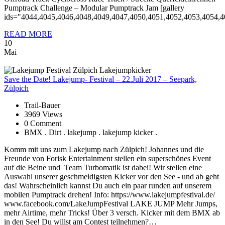
Pumptrack Challenge – Modular Pumptrack Jam [gallery
ids="4044,4045,4046,4048,4049,4047,4050,4051,4052,4053,4054,4
READ MORE
10
Mai
Save
the Date! Lakejump- Festival – 22.Juli 2017 – Seepark,
Zülpich
Trail-Bauer
3969 Views
0 Comment
BMX . Dirt . lakejump . lakejump kicker .
Komm mit uns zum Lakejump nach Zülpich! Johannes und die
Freunde von Forisk Entertainment stellen ein superschönes Event
auf die Beine und Team Turbomatik ist dabei! Wir stellen eine
Auswahl unserer geschmeidigsten Kicker vor den See - und ab geht
das! Wahrscheinlich kannst Du auch ein paar runden auf unserem
mobilen Pumptrack drehen! Info: https://www.lakejumpfestival.de/
www.facebook.com/LakeJumpFestival LAKE JUMP Mehr Jumps,
mehr Airtime, mehr Tricks! Über 3 versch. Kicker mit dem BMX ab
in den See! Du willst am Contest teilnehmen?…