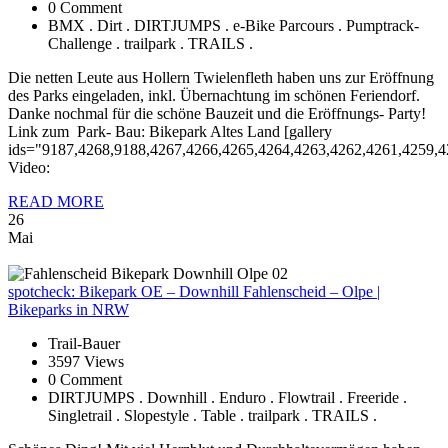
0 Comment
BMX . Dirt . DIRTJUMPS . e-Bike Parcours . Pumptrack-
Challenge . trailpark . TRAILS .
Die netten Leute aus Hollern Twielenfleth haben uns zur Eröffnung
des Parks eingeladen, inkl. Übernachtung im schönen Feriendorf.
Danke nochmal für die schöne Bauzeit und die Eröffnungs- Party!
Link zum Park- Bau: Bikepark Altes Land [gallery
ids="9187,4268,9188,4267,4266,4265,4264,4263,4262,4261,4259,4
Video:
READ MORE
26
Mai
spotcheck:
Bikepark OE – Downhill Fahlenscheid – Olpe |
Bikeparks in NRW
Trail-Bauer
3597 Views
0 Comment
DIRTJUMPS . Downhill . Enduro . Flowtrail . Freeride .
Singletrail . Slopestyle . Table . trailpark . TRAILS .