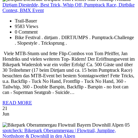
Dirtjam
Diestedde, Best Trick, Whip Off, Pumptrack Race, Dirtbike
Contest, BMX Event
Trail-Bauer
9583 Views
0 Comment
Bike Festival . dirtjam . DIRTJUMPS . Pumptrack-Challenge
. Slopestyle . Tricksprung .
Viele MTB-Stunts und fette Flip-Combos von Tom Pfeiffer, Jan
Hendriks und vielen weiteren Top- Ridern! Der Eröffnungsevent im
Bikepark Wadersloh war ein voller Erfolg! Ca. 500 Gäste und über
30 Teilnehmer (17 beim Dirtjam und ca. 15 beim Pumptrack Race)
besuchten das MTB-Event bei bestem Sonntagswetter! Fette Tricks,
u.a. Backflip - Tuck No Hand, Frontflip - Tuck No Hand, 360 -
Tailwhip, 360 - Double Barspin, Backflip - Barspin - no foot can
can - Superman Seatgrab - Suicide…
READ MORE
21
Jun
spotcheck:
Bikepark Oberammergau | Flowtrail, Jumpline,
Northshore & Downhill in den Alpen