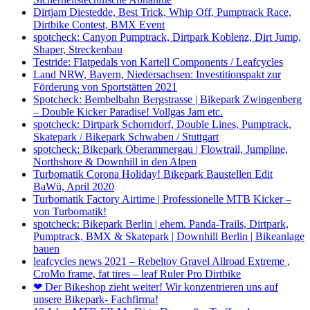
Dirtjam Diestedde, Best Trick, Whip Off, Pumptrack Race,
Dirtbike Contest, BMX Event
spotcheck: Canyon Pumptrack, Dirtpark Koblenz, Dirt Jump,
Shaper, Streckenbau
Testride: Flatpedals von Kartell Components / Leafcycles
Land NRW, Bayern, Niedersachsen: Investitionspakt zur
Förderung von Sportstätten 2021
Spotcheck: Bembelbahn Bergstrasse | Bikepark Zwingenberg
– Double Kicker Paradise! Vollgas Jam etc.
spotcheck: Dirtpark Schorndorf, Double Lines, Pumptrack,
Skatepark / Bikepark Schwaben / Stuttgart
spotcheck: Bikepark Oberammergau | Flowtrail, Jumpline,
Northshore & Downhill in den Alpen
Turbomatik Corona Holiday! Bikepark Baustellen Edit
BaWü, April 2020
Turbomatik Factory Airtime | Professionelle MTB Kicker –
von Turbomatik!
spotcheck: Bikepark Berlin | ehem. Panda-Trails, Dirtpark,
Pumptrack, BMX & Skatepark | Downhill Berlin | Bikeanlage
bauen
leafcycles news 2021 – Rebeltoy Gravel Allroad Extreme ,
CroMo frame, fat tires – leaf Ruler Pro Dirtbike
❤ Der Bikeshop zieht weiter! Wir konzentrieren uns auf
unsere Bikepark- Fachfirma!