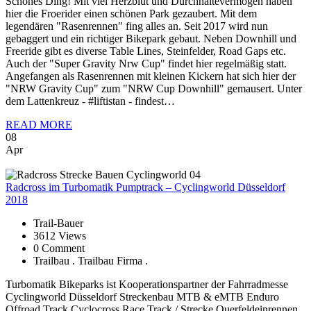
Schönes Ding! Mit viel Herzblut und Durchhaltevermögen haben
hier die Froerider einen schönen Park gezaubert. Mit dem
legendären "Rasenrennen" fing alles an. Seit 2017 wird nun
gebaggert und ein richtiger Bikepark gebaut. Neben Downhill und
Freeride gibt es diverse Table Lines, Steinfelder, Road Gaps etc.
Auch der "Super Gravity Nrw Cup" findet hier regelmäßig statt.
Angefangen als Rasenrennen mit kleinen Kickern hat sich hier der
"NRW Gravity Cup" zum "NRW Cup Downhill" gemausert. Unter
dem Lattenkreuz - #liftistan - findest…
READ MORE
08
Apr
Radcross
im Turbomatik Pumptrack – Cyclingworld Düsseldorf
2018
Trail-Bauer
3612 Views
0 Comment
Trailbau . Trailbau Firma .
Turbomatik Bikeparks ist Kooperationspartner der Fahrradmesse
Cyclingworld Düsseldorf Streckenbau MTB & eMTB Enduro
Offroad Track Cyclocross Race Track / Strecke Querfeldeinrennen