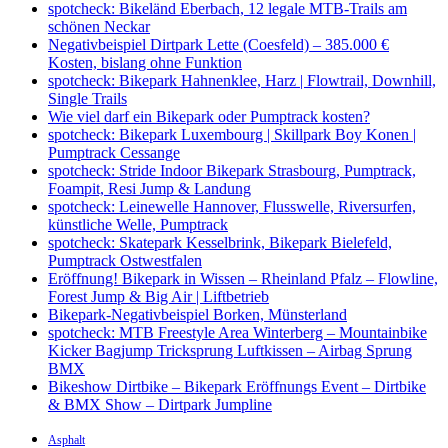
spotcheck: Bikeländ Eberbach, 12 legale MTB-Trails am
schönen Neckar
Negativbeispiel Dirtpark Lette (Coesfeld) – 385.000 €
Kosten, bislang ohne Funktion
spotcheck: Bikepark Hahnenklee, Harz | Flowtrail, Downhill,
Single Trails
Wie viel darf ein Bikepark oder Pumptrack kosten?
spotcheck: Bikepark Luxembourg | Skillpark Boy Konen |
Pumptrack Cessange
spotcheck: Stride Indoor Bikepark Strasbourg, Pumptrack,
Foampit, Resi Jump & Landung
spotcheck: Leinewelle Hannover, Flusswelle, Riversurfen,
künstliche Welle, Pumptrack
spotcheck: Skatepark Kesselbrink, Bikepark Bielefeld,
Pumptrack Ostwestfalen
Eröffnung! Bikepark in Wissen – Rheinland Pfalz – Flowline,
Forest Jump & Big Air | Liftbetrieb
Bikepark-Negativbeispiel Borken, Münsterland
spotcheck: MTB Freestyle Area Winterberg – Mountainbike
Kicker Bagjump Tricksprung Luftkissen – Airbag Sprung
BMX
Bikeshow Dirtbike – Bikepark Eröffnungs Event – Dirtbike
& BMX Show – Dirtpark Jumpline
Asphalt