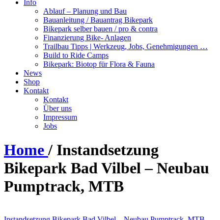
Info
Ablauf – Planung und Bau
Bauanleitung / Bauantrag Bikepark
Bikepark selber bauen / pro & contra
Finanzierung Bike- Anlagen
Trailbau Tipps | Werkzeug, Jobs, Genehmigungen …
Build to Ride Camps
Bikepark: Biotop für Flora & Fauna
News
Shop
Kontakt
Kontakt
Über uns
Impressum
Jobs
Home
/
Instandsetzung
Bikepark Bad Vilbel – Neubau
Pumptrack, MTB
Instandsetzung
Bikepark Bad Vilbel – Neubau Pumptrack, MTB