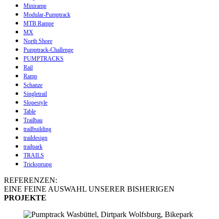
Miniramp
Modular-Pumptrack
MTB Rampe
MX
North Shore
Pumptrack-Challenge
PUMPTRACKS
Rail
Ramp
Schanze
Singletrail
Slopestyle
Table
Trailbau
trailbuilding
traildesign
trailpark
TRAILS
Tricksprung
REFERENZEN:
EINE FEINE AUSWAHL UNSERER BISHERIGEN
PROJEKTE