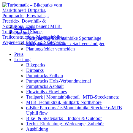
Referenzen
Planung
Fachplanung Mountainbike Sportanlage
Fachplaner / Gutachter / Sachverständiger
Planungsfehler vermeiden
Preis
Leistung
Bikeparks
Dirtparks
Pumptracks Erdbau
Pumptracks Holz-Verbundmaterial
Pumptracks Asphalt
Flowtrails / Flowlines
Trailpark | Mountainbiketrail | MTB-Streckennetz
MTB Techniktrail, Skillpark Northshore
e-Bike Parcours / e-Mountainbike Strecke / e-MTB
Uphill flow
Bike- & Skateparks – Indoor & Outdoor
Techn. Einrichtung, Werkzeuge, Zubehör
Ausbildung