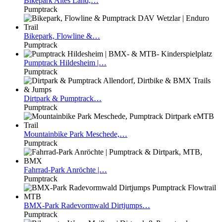
Bikepark
Altes Land,…
Pumptrack
Bikepark,
Flowline &…
Pumptrack
Pumptrack
Hildesheim |…
Pumptrack
Dirtpark
& Pumptrack…
Pumptrack
Mountainbike
Park Meschede,…
Pumptrack
Fahrrad-Park
Anröchte |…
Pumptrack
BMX-Park
Radevormwald Dirtjumps…
Pumptrack