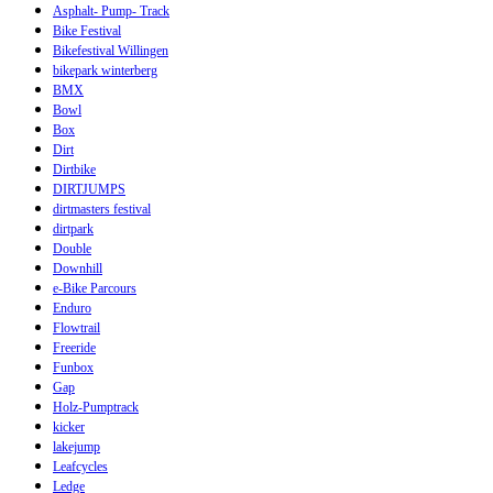
Asphalt- Pump- Track
Bike Festival
Bikefestival Willingen
bikepark winterberg
BMX
Bowl
Box
Dirt
Dirtbike
DIRTJUMPS
dirtmasters festival
dirtpark
Double
Downhill
e-Bike Parcours
Enduro
Flowtrail
Freeride
Funbox
Gap
Holz-Pumptrack
kicker
lakejump
Leafcycles
Ledge