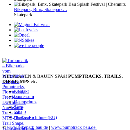
Bikepark,
Bmx, Skatepark…
Skatepark
WIR PLANEN & BAUEN SPAß!
PUMPTRACKS, TRAILS,
DIRTJUMPS
etc.
Kontakt
Impressum
Datenschutz
Shop
Jobs
Cookie-Richtlinie (EU)
©
www.bikepark-bau.de
|
www.pumptrack-bau.de
|