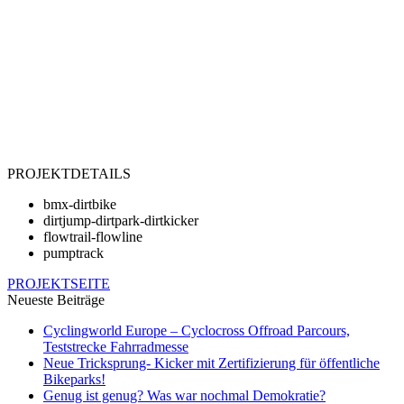
PROJEKTDETAILS
bmx-dirtbike
dirtjump-dirtpark-dirtkicker
flowtrail-flowline
pumptrack
PROJEKTSEITE
Neueste Beiträge
Cyclingworld Europe – Cyclocross Offroad Parcours,
Teststrecke Fahrradmesse
Neue Tricksprung- Kicker mit Zertifizierung für öffentliche
Bikeparks!
Genug ist genug? Was war nochmal Demokratie?